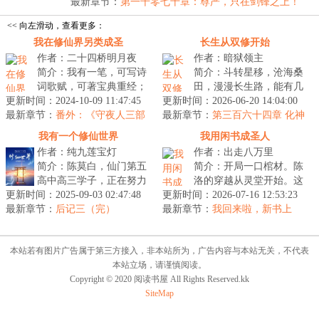
的...
最新章节：
第一千零七十章：尊严，只在剑锋之上！
（二）
<< 向左滑动，查看更多：
我在修仙界另类成圣
长生从双修开始
作者：二十四桥明月夜
作者：暗狱领主
简介：我有一笔，可写诗
简介：斗转星移，沧海桑
词歌赋，可著宝典重经；
田，漫漫长生路，能有几
更新时间：2024-10-09 11:47:45
我有一剑，逆时空，转阴
更新时间：2026-06-20 14:04:00
人走到终点？穿梭时空而
最新章节：
阳，开混沌，斩轮回；我
番外：《守夜人三部
最新章节：
来的凌长青，在这危机四
第三百六十四章 化神
曲》第二部——《现代版荒古神
有一策，下...
中期
伏的宏大仙...
我有一个修仙世界
我用闲书成圣人
话》
作者：纯九莲宝灯
作者：出走八万里
简介：陈莫白，仙门第五
简介：开局一口棺材。陈
高中高三学子，正在努力
洛的穿越从灵堂开始。这
更新时间：2025-09-03 02:47:48
复习准备考取大道院，努
更新时间：2026-07-16 12:53:23
是一个读书就能获得超凡
最新章节：
力的方向是：开发一个新
后记三（完）
最新章节：
威力的世界。读儒门经
我回来啦，新书上
的世界...
线。
典，可养浩然...
本站若有图片广告属于第三方接入，非本站所为，广告内容与本站无关，不代表
本站立场，请谨慎阅读。
Copyright © 2020 阅读书屋 All Rights Reserved.kk
SiteMap