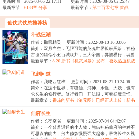
更新时间：2026-08-06 22:17:11
天最初的追求不过是踏上
更新时间：2026-08-06 02:25:47
宗门裂土。两朝对峙，域
最新章节：
永生的仙道，但披荆斩棘
6183章 分享
最新章节：
外高僧，海上巨寇，纷至
第二百零七章 首战
得偿所愿之...
沓来。书院...
仙侠武侠总推荐榜
斗战狂潮
作者：骷髅精灵
更新时间：2022-08-18 16:03:06
简介：双月当空，无限可能的英魂世界孤寂黑暗，神秘
古怪的嬉命小丑百城联邦，三大帝国，异族横行，魂兽
霸...
最新章节：
8.20 新书《机武风暴》发布，喜欢热血机战
的伙伴们欢迎加入！
飞剑问道
作者：我吃西红柿
更新时间：2021-08-21 10:24:06
简介：在这个世界，有狐仙、河神、水怪、大妖，也有
求长生的修行者。修行者们，开法眼，可看妖魔鬼怪。
炼...
最新章节：
番茄的新书《沧元图》已经正式上传！新书
需要大家的支持~~~
仙府长生
作者：长亭空省
更新时间：2025-07-04 04:42:07
简介：一个普普通通的小人物，凭借神秘仙府的种种不
可思议的能力，努力修炼慢慢强大起来，最终长生久视