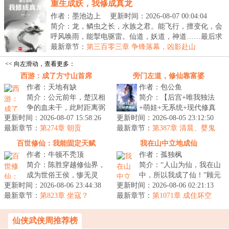
重生成妖，我修成真龙
作者：墨池边上
更新时间：2026-08-07 00:04:04
简介：龙，鳞虫之长，水族之君。能飞行，擅变化，会
呼风唤雨，能掣电驱雷。仙道，妖道，神道……最后求
的...
最新章节：
第三百零三章 争锋落幕，凶影赴山
<< 向左滑动，查看更多：
西游：成了方寸山首席
旁门左道，修仙靠富婆
作者：天地有缺
作者：包公鱼
简介：公元前年，楚汉相
简介：【后宫+唯我独法
争的血未干，此时距离弼
+萌娃+无系统+现代修真
更新时间：2026-08-07 15:58:26
马温出世尚有两百年，距
更新时间：2026-08-05 23:12:50
+科学修仙】左道奇才沈
最新章节：
西游八百年，纪成带着宿
第274章 朝贡
最新章节：
轻舟，修最野的术，躲得
第387章 清晨、婴鬼
慧而来，成...
过五弊，避得...
百世修仙：我能固定天赋
我在山中立地成仙
作者：牛顿不秃顶
作者：孤独枫
简介：陈胜穿越修仙界，
简介：“人山为仙，我在山
成为世俗王侯，惨无灵
中，所以我成了仙！”顾元
更新时间：2026-08-06 23:44:38
根。本以为，一生碌碌，
更新时间：2026-08-06 02:21:13
清亲王府庶子，本想背靠
最新章节：
空享百年富贵。没成想，
第823章 坐寇？
最新章节：
大树，躺平做个富家翁，
第1071章 成住坏空
一朝觉醒至宝...
谁想成...
仙侠武侠周推荐榜