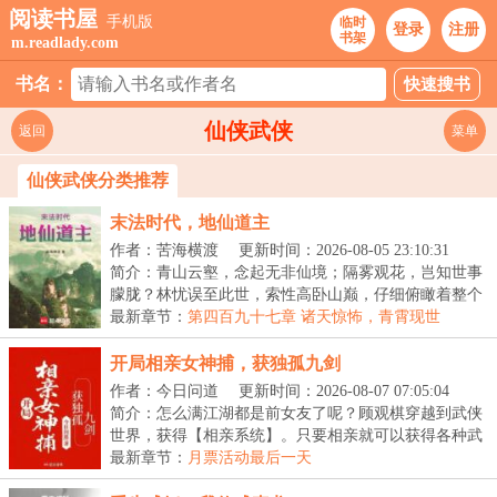
阅读书屋
手机版
临时
登录
注册
书架
m.readlady.com
书名：
仙侠武侠
返回
菜单
仙侠武侠分类推荐
末法时代，地仙道主
作者：苦海横渡
更新时间：2026-08-05 23:10:31
简介：青山云壑，念起无非仙境；隔雾观花，岂知世事
朦胧？林忧误至此世，索性高卧山巅，仔细俯瞰着整个
人...
最新章节：
第四百九十七章 诸天惊怖，青霄现世
开局相亲女神捕，获独孤九剑
作者：今日问道
更新时间：2026-08-07 07:05:04
简介：怎么满江湖都是前女友了呢？顾观棋穿越到武侠
世界，获得【相亲系统】。只要相亲就可以获得各种武
林...
最新章节：
月票活动最后一天