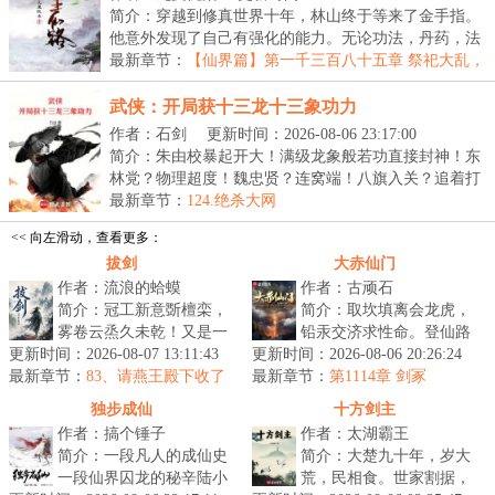
简介：穿越到修真世界十年，林山终于等来了金手指。
他意外发现了自己有强化的能力。无论功法，丹药，法
宝...
最新章节：
【仙界篇】第一千三百八十五章 祭祀大乱，
胡吃海塞
武侠：开局获十三龙十三象功力
作者：石剑
更新时间：2026-08-06 23:17:00
简介：朱由校暴起开大！满级龙象般若功直接封神！东
林党？物理超度！魏忠贤？连窝端！八旗入关？追着打
到...
最新章节：
124.绝杀大网
<< 向左滑动，查看更多：
拔剑
大赤仙门
作者：流浪的蛤蟆
作者：古顽石
简介：冠工新意斲檀栾，
简介：取坎填离会龙虎，
雾卷云烝久未乾！又是一
铅汞交济求性命。登仙路
更新时间：2026-08-07 13:11:43
本武侠！这是王安石的一
更新时间：2026-08-06 20:26:24
上，多少白骨？仙山道
最新章节：
句诗，原意是，友人所赠
83、请燕王殿下收了
最新章节：
宗，几家长青？许玄一朝
第1114章 剑冢
神通（求月票）
竹冠式样新...
穿越，为大赤...
独步成仙
十方剑主
作者：搞个锤子
作者：太湖霸王
简介：一段凡人的成仙史
简介：大楚九十年，岁大
一段仙界囚龙的秘辛陆小
荒，民相食。世家割据，