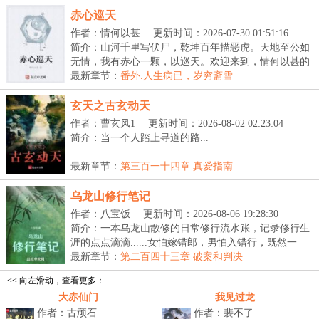
赤心巡天
作者：情何以甚
更新时间：2026-07-30 01:51:16
简介：山河千里写伏尸，乾坤百年描恶虎。天地至公如
无情，我有赤心一颗，以巡天。欢迎来到，情何以甚的
仙...
最新章节：
番外.人生病已，岁穷斋雪
玄天之古玄动天
作者：曹玄风1
更新时间：2026-08-02 02:23:04
简介：当一个人踏上寻道的路...
最新章节：
第三百一十四章 真爱指南
乌龙山修行笔记
作者：八宝饭
更新时间：2026-08-06 19:28:30
简介：一本乌龙山散修的日常修行流水账，记录修行生
涯的点点滴滴......女怕嫁错郎，男怕入错行，既然一
开...
最新章节：
第二百四十三章 破案和判决
<< 向左滑动，查看更多：
大赤仙门
我见过龙
作者：古顽石
作者：裴不了