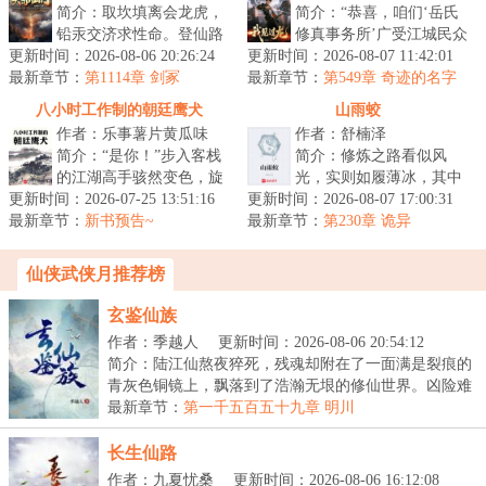
简介：取坎填离会龙虎，
简介：“恭喜，咱们‘岳氏
铅汞交济求性命。登仙路
修真事务所’广受江城民众
更新时间：2026-08-06 20:26:24
上，多少白骨？仙山道
更新时间：2026-08-07 11:42:01
爱戴，被选为年度最佳修
最新章节：
宗，几家长青？许玄一朝
第1114章 剑冢
最新章节：
真机构。岳大师能不能给
第549章 奇迹的名字
穿越，为大赤...
叫岳闻【求月票！】
大家分...
八小时工作制的朝廷鹰犬
山雨蛟
作者：乐事薯片黄瓜味
作者：舒楠泽
简介：“是你！”步入客栈
简介：修炼之路看似风
的江湖高手骇然变色，旋
光，实则如履薄冰，其中
更新时间：2026-07-25 13:51:16
即面如死灰。“没想到，今
更新时间：2026-08-07 17:00:31
的苦只有自己知道。一条
最新章节：
日要落到你这朝廷鹰犬的
新书预告~
最新章节：
出身寒微的黑蛇，无依无
第230章 诡异
手里！...
靠，风雨独行...
仙侠武侠月推荐榜
玄鉴仙族
作者：季越人
更新时间：2026-08-06 20:54:12
简介：陆江仙熬夜猝死，残魂却附在了一面满是裂痕的
青灰色铜镜上，飘落到了浩瀚无垠的修仙世界。凶险难
测...
最新章节：
第一千五百五十九章 明川
长生仙路
作者：九夏忧桑
更新时间：2026-08-06 16:12:08