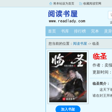
将本站设为首页
收藏阅读官网
首页
书库
排行榜
完本
灵异
您当前的位置：
阅读书屋
-> 临圣
临圣
作者：卖
更新时间：202
临圣简介：
这天下
谁在封王拜
加入书架