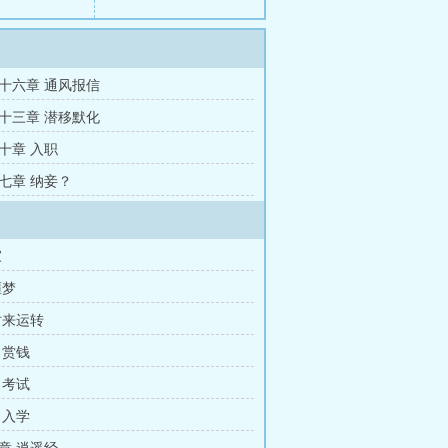
十六章 通风报信
十三章 潜移默化
十章 入职
七章 纳妾？
家
噩梦
时来运转
 赏钱
 考试
 入学