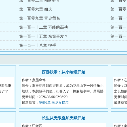
第一百零三章 粉身碎骨
第一百零
第一百零六章 姐夫
第一百零
第一百零九章 青史留名
第一百一
第一百一十二章 万能的高袂
第一百一
第一百一十五章 东窗事发？
第一百一
第一百一十八章 得手
西游妖帝：从小蛤蟆开始
作者：点墨金蝉
作者：
望着后继
简介：萧辰穿越到西游世界，成为花果山下一只快乐小
简介：
给了宁
蛤蟆，本想躺平的他，却卷入了一摊麻烦事中。萧辰懵
之以恒
逼...
更新时间：2026-08-06 02:36:29
种...
更新时间：2
最新章节：
第692章 向龙女提亲
最新章
长生从无限叠加天赋开始
作者：江老四
作者：