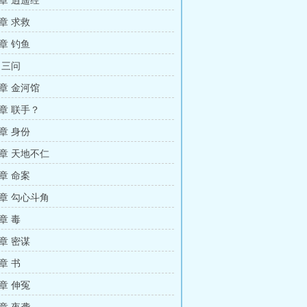
章 逍遥经
章 求救
章 钓鱼
 三问
章 金河馆
章 联手？
章 身份
章 天地不仁
章 命案
章 勾心斗角
章 毒
章 密谋
章 书
章 伸冤