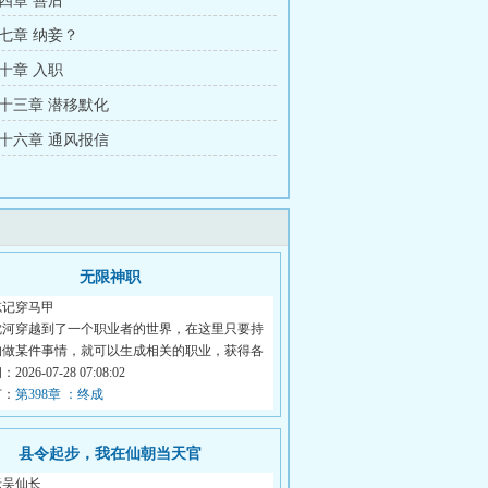
四章 善后
七章 纳妾？
十章 入职
十三章 潜移默化
十六章 通风报信
无限神职
忘记穿马甲
沈河穿越到了一个职业者的世界，在这里只要持
的做某件事情，就可以生成相关的职业，获得各
026-07-28 07:08:02
节：
第398章 ：终成
县令起步，我在仙朝当天官
老吴仙长