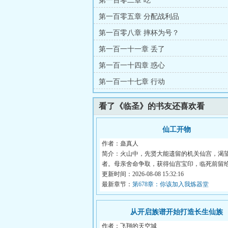
第一百零二章 吃
第一百零五章 分配战利品
第一百零八章 摔杯为号？
第一百一十一章 丢了
第一百一十四章 惑心
第一百一十七章 行动
看了《临圣》的书友还喜欢看
仙工开物
作者：蛊真人
简介：火山中，先贤大能遗留的机关仙宫，渴
者。母亲舍命争取，获得仙宫宝印，临死前留
拙。...
更新时间：2026-08-08 15:32:16
最新章节：
第678章：你该加入我炼器堂
从开启族谱开始打造长生仙族
作者：飞翔的天空城