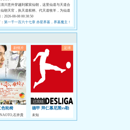
张清川意外穿越到紫宸仙朝，这里仙道与天道合
生仙朝天官，执天道权柄、代天道牧羊，为仙道
026-08-08 00:38:50
节：
第一千一百六十七章 赤星界墓，界墓魔主！
剧情片
足球
已完结
红色轮椅
德甲 拜仁慕尼黑vs勒
NAOTO,石井貴
未知
沃库森20251102
帆,杉田薰,