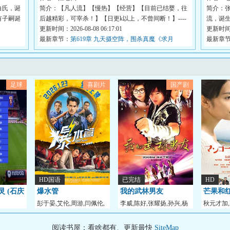
白氏，诞
简介：【凡人流】【慢热】【经营】【目前已结婴，往
简介：
有子嗣诞
后越精彩，可宰杀！】【日更k以上，不曾间断！】----
流，诞
-...
更新时间：2026-08-08 06:17:01
共...
更新时间：2
最新章节：
第619章 九天摄空阵，围杀真魔《求月
最新章
票！》
足球
喜剧片
国产剧
HD国语
已完结
HD
灵 (石庆
爆水管
我的武林男友
芒果和
彭于晏,艾伦,周游,闫佩伦,
李威,陈好,张耀扬,孙兴,杨
秋元才加,
杨皓宇,蒋雪鸣,付
光,唐于鸿,张博,
就,吉冈里
阅读书屋：看啥都有、更新最快
SiteMap