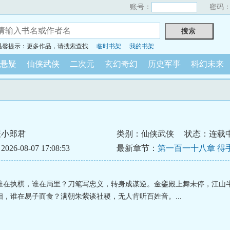
账号：
密码
温馨提示：更多作品，请搜索查找
临时书架
我的书架
悬疑
仙侠武侠
二次元
玄幻奇幻
历史军事
科幻未来
报小郎君
类别：仙侠武侠
状态：连载
6-08-07 17:08:53
最新章节：
第一百一十八章 得
谁在执棋，谁在局里？刀笔写忠义，转身成谋逆。金銮殿上舞未停，江山
相，谁在易子而食？满朝朱紫谈社稷，无人肯听百姓音。...