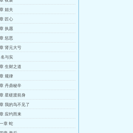
章 夜袭
章 姐夫
章 匠心
章 执愿
章 惩恶
章 肾元大亏
 名与实
章 生财之道
章 规律
章 丹鼎秘辛
章 星槎渡前身
章 我的鸟不见了
章 应约而来
一章 蛇