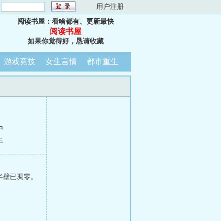
：
用户注册
阅读书屋：看啥都有、更新最快
阅读书屋
如果你觉得好，恳请收藏
游戏竞技
女生言情
都市重生
中
手
半壁已凋零。