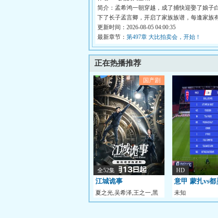
简介：孟希鸿一朝穿越，成了捕快迎娶了娘子
下了长子孟言卿，开启了家族族谱，每逢家族
生...
更新时间：2026-08-05 04:00:35
最新章节：
第497章 大比拍卖会，开始！
正在热播推荐
国产剧
全52集
HD
江城诡事
意甲 蒙扎vs都
夏之光,吴希泽,王之一,黑
未知
圣) 20231111
子,朱铁,于鸿洲,肖