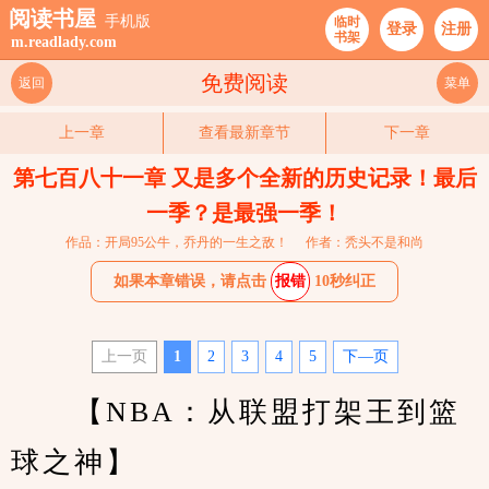
阅读书屋
手机版
临时
登录
注册
书架
m.readlady.com
免费阅读
返回
菜单
上一章
查看最新章节
下一章
第七百八十一章 又是多个全新的历史记录！最后
一季？是最强一季！
作品：开局95公牛，乔丹的一生之敌！
作者：秃头不是和尚
如果本章错误，请点击
报错
10秒纠正
上一页
1
2
3
4
5
下—页
　　【NBA：从联盟打架王到篮
球之神】 