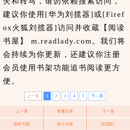
失和转马，请勿依赖搜索访问，
建议你使用[华为刘揽器]或[Firef
ox火狐刘揽器]访问并收蔵【阅读
书屋】 m.readlady.com。我们将
会持续为你更新，还建议你注册
会员使用书架功能追书阅读更方
便。
上一页
1
2
3
4
5
下—页
上一章
查看目录
下一章
临时书架
加入书签
回顶部↑