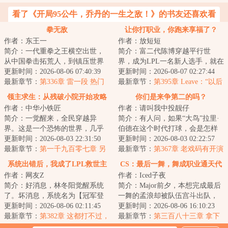
看了《开局95公牛，乔丹的一生之敌！》的书友还喜欢看
拳无敌
让你打职业，你跑来享福了？
作者：东王一
作者：放短短
简介：一代重拳之王横空出世，
简介：富二代陈博穿越平行世
从中国拳击拓荒人，到镇压世界
界，成为LPL一名新人选手，就在
重量级拳坛，凭拳感拟态矩阵丈
更新时间：2026-08-06 07:40:39
陈博一筹莫展准备要过苦日子时
更新时间：2026-08-07 02:27:44
量拳台，以一双...
最新章节：
第336章 雷一段 热门
系统出现了。从...
最新章节：
第395章 Leave：“以后
与冷门
坚决不能给博哥拖后腿了！”
领主求生：从残破小院开始攻略
你们是来争第二的吗？
作者：中华小铁匠
作者：请叫我中投靓仔
简介：一觉醒来，全民穿越异
简介：有人问，如果“大鸟”拉里·
界。这是一个恐怖的世界，几乎
伯德在这个时代打球，会是怎样
不可度量。这里有巨龙、狮鹫、
更新时间：2026-08-03 22:31:50
一番景象？年，意外觉醒“大鸟伯
更新时间：2026-08-03 02:22:57
哥布林、地精、矮...
最新章节：
第一千九百零七章 另
德”天赋...
最新章节：
第367章 老戏码有开演
一半的战旗
了~
系统出错后，我成了LPL救世主
CS：最后一舞，舞成职业通天代
作者：网友Z
作者：Iced子夜
简介：好消息，林冬阳觉醒系统
简介：Major前夕，本想完成最后
了。坏消息，系统名为【冠军登
一舞的孟浪却被队伍宫斗出队，
峰系统】，只有击败冠军强敌才
更新时间：2026-08-06 02:11:45
前途一片迷茫之际忽然觉醒了
更新时间：2026-08-06 16:10:23
解锁奖励。林冬...
最新章节：
第382章 这都打不过，
《Goat养成系统...
最新章节：
第三百八十三章 拿下
还想做世一上？
图一，什么叫无为而治的指挥艺