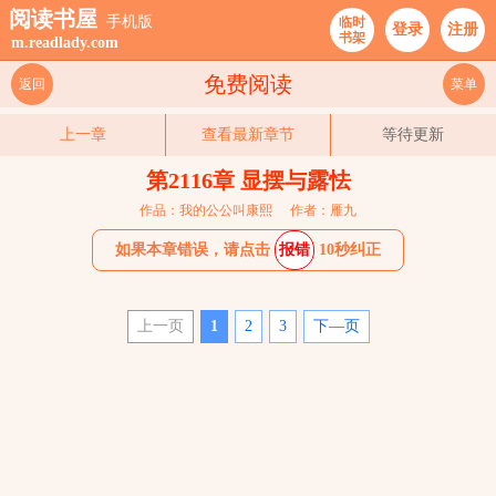
阅读书屋
手机版
临时
登录
注册
书架
m.readlady.com
免费阅读
返回
菜单
上一章
查看最新章节
等待更新
第2116章 显摆与露怯
作品：我的公公叫康熙
作者：雁九
如果本章错误，请点击
报错
10秒纠正
上一页
1
2
3
下—页