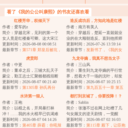
看了《我的公公叫康熙》的书友还喜欢看
红楼芳华，权倾天下
造反成功后，方知此地是红楼
作者：爱车的z
作者：南方有美人
简介：穿越北宋，见到的第一个
简介：穿越后，楚延一直兢兢业
女人竟是红楼秦可卿。这大宋江
业的在大顺朝造反。直到他挥师
山，亦如红楼将倾我堂堂清河县
更新时间：2026-08-08 00:08:51
北伐，二十万大军围困京城时，
更新时间：2026-07-26 13:59:14
一霸，仗着一手...
最新章节：
第571章 郑皇后被坑，
才猛然发现，这...
最新章节：
发新书了，《我的女
三大行首齐聚
友是收容物》
虎贲郎
九龙夺嫡，我真不想当太子
作者：中更
作者：三山风
简介：董卓之后，三辅大乱天子
简介：重生到九龙夺嫡的平行世
蒙尘，勤王志士汇聚雒都残垣断
界，想着大干一场的沈叶，却发
壁之中，肉食者鄙拔剑四顾，国
更新时间：2026-08-07 00:21:40
现自己竟然成了被群起而攻之的
更新时间：2026-08-07 10:25:15
贼凶狠十倍于胡...
最新章节：
第1305章 孙氏再分
太子。知道太子...
最新章节：
第九百五十一章 第五
部队的胜利
水浒第一狠人
都打到京城了，你要投降！？
作者：王袍
作者：Sablin
简介：以棍之名，开局暴打林
简介：张澈不过在网上吐槽了几
冲！……我的水火棍早已饥渴难
句女频文的逆天剧情，一觉醒
耐了口牙！！！...
更新时间：2026-08-07 04:14:26
来，便穿进了那个人均恋爱脑的
更新时间：2026-08-07 02:16:03
最新章节：
第405章 薛霸：你吼辣
世界。几万大军打...
最新章节：
第115章 殿下，让臣抱