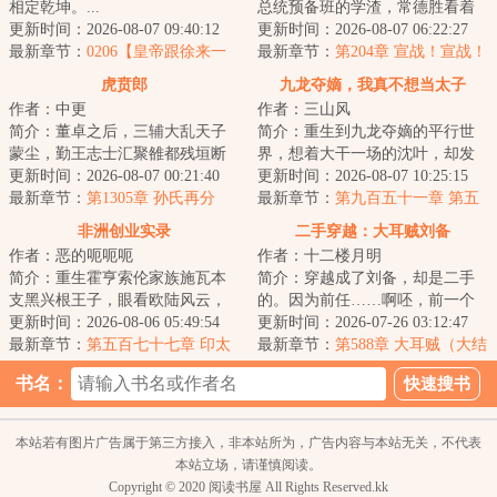
相定乾坤。...
总统预备班的学渣，常德胜看着
更新时间：2026-08-07 09:40:12
自己的一众好同学：冯国璋、段
更新时间：2026-08-07 06:22:27
最新章节：
0206【皇帝跟徐来一
祺瑞、曹锟、王...
最新章节：
第204章 宣战！宣战！
起玩骚操作】
讨倭！讨倭！（求月票）
虎贲郎
九龙夺嫡，我真不想当太子
作者：中更
作者：三山风
简介：董卓之后，三辅大乱天子
简介：重生到九龙夺嫡的平行世
蒙尘，勤王志士汇聚雒都残垣断
界，想着大干一场的沈叶，却发
壁之中，肉食者鄙拔剑四顾，国
更新时间：2026-08-07 00:21:40
现自己竟然成了被群起而攻之的
更新时间：2026-08-07 10:25:15
贼凶狠十倍于胡...
最新章节：
第1305章 孙氏再分
太子。知道太子...
最新章节：
第九百五十一章 第五
部队的胜利
非洲创业实录
二手穿越：大耳贼刘备
作者：恶的呃呃呃
作者：十二楼月明
简介：重生霍亨索伦家族施瓦本
简介：穿越成了刘备，却是二手
支黑兴根王子，眼看欧陆风云，
的。因为前任……啊呸，前一个
大战将起，这欧陆不待也罢。东
更新时间：2026-08-06 05:49:54
穿越者也是穿越到刘备身上。前
更新时间：2026-07-26 03:12:47
非圈地，移民开...
最新章节：
第五百七十七章 印太
任嗝屁了，我接...
最新章节：
第588章 大耳贼（大结
防线
局）
书名：
本站若有图片广告属于第三方接入，非本站所为，广告内容与本站无关，不代表
本站立场，请谨慎阅读。
Copyright © 2020 阅读书屋 All Rights Reserved.kk