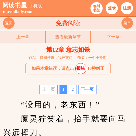
阅读书屋
手机版
临时
登录
注册
书架
m.readlady.com
免费阅读
返回
菜单
上一章
查看最新章节
下一章
第12章 意志如铁
作品：佛国传道，我开玄门
作者：一个小扑街.
如果本章错误，请点击
报错
10秒纠正
上一页
1
2
下—页
　　“没用的，老东西！”
　　魔灵狞笑着，抬手就要向马
兴远挥刀。