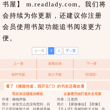
书屋】 m.readlady.com。我们将
会持续为你更新，还建议你注册
会员使用书架功能追书阅读更方
便。
上一页
1
2
下—页
上一章
查看目录
下一章
临时书架
加入书签
回顶部↑
看了《佛国传道，我开玄门》的书友还喜欢看
苟在末法福地当树祖
从族谱开始打造长生世家
作者：榆钱拌饭
作者：江老四
简介：余安怎么也没有想到，自
简介：【家族修仙】【群像】
己只是回家祭个祖，结果就穿越
【凡人流】穿越到乾元大陆，许