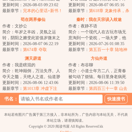
了。关键是，他化身成了一棵稀
更新时间：2026-08-03 09:23:02
川伴生一本血脉族谱。每繁衍一
更新时间：2026-08-07 06:05:16
有种榆树。而这...
最新章节：
完本的心里话+新书！
代，血脉族谱便会...
最新章节：
第618章 龙象传承，杀
伐果断《求月票！》
苟在两界修仙
秦时：我在天宗误入歧途
作者：文抄公
作者：夜静不语
简介：年岁之丰凶，灵氛之运
简介：一个现代人在古玩市场无
转，阴阳之嬗变此皆值岁微末之
意淘到一个瓷枕，一场大梦，他
绩耳……这是一个少年穿越两界
更新时间：2026-08-07 06:22:19
的灵魂穿越到了一个战火纷飞的
更新时间：2026-07-26 01:08:35
修仙，摸索成为【...
最新章节：
第674章 夺取
年代，这里诸子...
最新章节：
第五百一十章 陆地神
仙，乐土（完）
渊天辟道
方仙外道
作者：我是瞎混的
作者：布谷聊
简介：乾坤颠倒，万法失序。人
简介：小道士年方二八，正青春
夺天之髓，天绝人之道。仙道渺
被勾动了烦恼。每日里身老病死
渺，永生空空，我自辟道而行，
更新时间：2026-08-06 12:43:06
苦，见些个爱恨嗔痴怨。我不愿
更新时间：2026-08-06 11:39:50
于深渊中见永生...
最新章节：
第1013章 冲虚下注
容颜凋华萎，我...
最新章节：
第四百三十一章 山去
人空、浑水摸鱼
书名：
本站若有图片广告属于第三方接入，非本站所为，广告内容与本站无关，不代表
本站立场，请谨慎阅读。
Copyright © 2020 阅读书屋 All Rights Reserved.kk