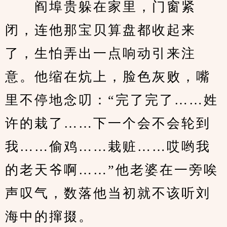
　　阎埠贵躲在家里，门窗紧
闭，连他那宝贝算盘都收起来
了，生怕弄出一点响动引来注
意。他缩在炕上，脸色灰败，嘴
里不停地念叨：“完了完了……姓
许的栽了……下一个会不会轮到
我……偷鸡……栽赃……哎哟我
的老天爷啊……”他老婆在一旁唉
声叹气，数落他当初就不该听刘
海中的撺掇。