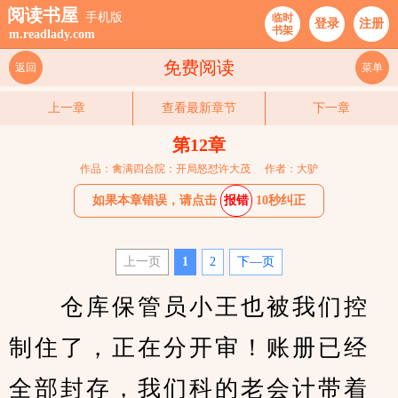
阅读书屋
手机版
临时
登录
注册
书架
m.readlady.com
免费阅读
返回
菜单
上一章
查看最新章节
下一章
第12章
作品：禽满四合院：开局怒怼许大茂
作者：大驴
如果本章错误，请点击
报错
10秒纠正
上一页
1
2
下—页
　　仓库保管员小王也被我们控
制住了，正在分开审！账册已经
全部封存，我们科的老会计带着