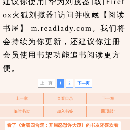
建议你使用[华为刘揽器]或[Firef
ox火狐刘揽器]访问并收蔵【阅读
书屋】 m.readlady.com。我们将
会持续为你更新，还建议你注册
会员使用书架功能追书阅读更方
便。
上一页
1
2
下—页
上一章
查看目录
下一章
临时书架
加入书签
回顶部↑
看了《禽满四合院：开局怒怼许大茂》的书友还喜欢看