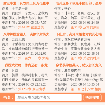
财运亨通：从农民工到万亿董事
老兵迟暮？我最小的旧部，是师
作者：十年磨一剑
作者：铁心
长
长！
简介：我的第一个女人，是我妈
简介：【年代、老兵、硬汉、护
妈的朋友，比我大九岁。她叫王
短、海岛、随军、家长里短、赶
雪。年，我刚满十八，跟着王
更新时间：2026-08-05 05:47:37
海、带娃、爽文】&lt;br/&gt;铁血
更新时间：2026-08-04 01:24:39
雪，去海城打工。...
最新章节：
第445章 蒙混过关
老兵陆振邦...
最新章节：
第341章 反常的原因
八零神医嫁错人，误撩华尔街大
下山后，高冷未婚妻对我死心塌
作者：云边无我
作者：喜欢红笋的青龙帝
佬宠疯了
地
简介：宋采薇推了丈夫的青梅竹
简介：麒麟少主一夜意外，江城
马，被送进精神病院折磨整整一
千金失身，竟重金将救命恩人当
个月。&lt;br/&gt;出来后她事业被
更新时间：2026-07-31 20:32:05
作市井混混打发。&lt;br/&gt;林平
更新时间：2026-08-05 23:58:54
毁，最爱她...
最新章节：
第一百六十一章 大结
身负麒麟神...
最新章节：
第203章 关键的时刻
局
我医武双绝，体内还有一条龙
穿书易孕娇美人，糙汉首长宠入
作者：月辰
作者：皮蛋瘦肉粥
怀
简介：姜晨，桃源村村长，村民
简介：【年代+家长里短+打脸虐
们卧虎藏龙，他体内是真藏有一
渣+先婚后爱+系统】&lt;br/&gt;苏
条龙！在他突破之际，一美女武
更新时间：2026-08-03 22:19:23
清禾意外穿书，成了年代文里注
更新时间：2026-08-04 10:35:54
道宗师将他推倒...
最新章节：
第1267章 亲自出手，
定难产离世...
最新章节：
第一百七十八章 相拥
克制灵火
而眠
书名：