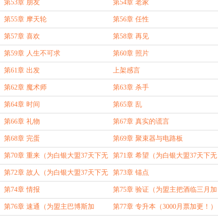
第53章 朋友
第54章 老家
第55章 摩天轮
第56章 任性
第57章 喜欢
第58章 再见
第59章 人生不可求
第60章 照片
第61章 出发
上架感言
第62章 魔术师
第63章 杀手
第64章 时间
第65章 乱
第66章 礼物
第67章 真实的谎言
第68章 完蛋
第69章 聚束器与电路板
第70章 重来（为白银大盟37天下无
第71章 希望（为白银大盟37天下无
双加更！）
双加更！）
第72章 故人（为白银大盟37天下无
第73章 锚点
双加更！）
第74章 情报
第75章 验证（为盟主把酒临三月加
更！）
第76章 速通（为盟主巴博斯加
第77章 专升本（3000月票加更！）