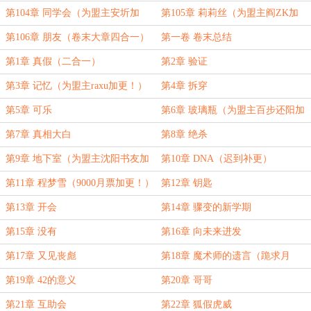
第104章 同学会（为盟主安圻加
第105章 莉莉丝（为盟主阎ZK加
更！）
更！）
第106章 朋友（卷末大章四合一）
第一卷 卷末总结
第1章 真假（二合一）
第2章 验证
第3章 记忆（为盟主raxu加更！）
第4章 拆穿
第5章 可乐
第6章 玻璃瓶（为盟主百步还阳加
更！）
第7章 真相大白
第8章 绝杀
第9章 地下室（为盟主沈阳书友加
第10章 DNA（迟到补更）
更！）
第11章 程梦雪（9000月票加更！）
第12章 钥匙
第13章 开会
第14章 骤变的新学期
第15章 没有
第16章 向未来进发
第17章 又见丧彪
第18章 魔术师的遗言（跪求月
票！）
第19章 42的意义
第20章 哥哥
第21章 互助会
第22章 狐假虎威