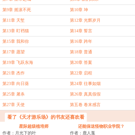
第9章 摇滚不死
第10章 坤
第11章 天堑
第12章 光辉岁月
第13章 盯裆猫
第14章 誓言
第15章 我和你
第16章 跨年
第17章 愿望
第18章 普通
第19章 飞跃东海
第20章 答案
第21章 杰作
第22章 启程
第23章 向日葵
第24章 往事如烟
第25章 屠杀
第26章 真真假假
第27章 天使
第五卷 卷末感言
看了《天才游乐场》的书友还喜欢看
星际超级植培师
还能保送怪物职业学院？
作者：月光下的叶
作者：鹿人戛