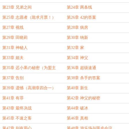
第23章 兄弟之间
第24章 两条线
第25章 志愿者（跪求月票！）
第26章 42的答案
第27章 视线
第28章 病房
第29章 田晓莉
第30章 纳新
第31章 神秘人
第32章 家
第33章 姐夫
第34章 神父
第35章 迟小果の秘密（为盟主
第36章 超级速通
Yezenlucifer加更！）
第37章 告别
第38章 杀手的答案
第39章 遗憾（高潮章四合一）
第40章 新生
第41章 有罪
第42章 神父的秘密
第43章 最终决战
第44章 破冰
第45章 不速之客
第46章 真相
第47章 别有用心
第48章 游乐场与圆桌会议