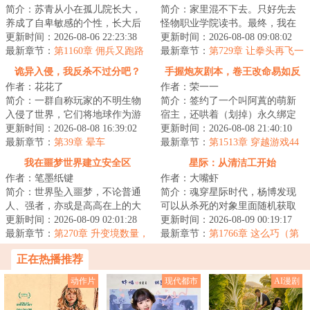
简介：苏青从小在孤儿院长大，
简介：家里混不下去。只好先去
养成了自卑敏感的个性，长大后
怪物职业学院读书。最终，我在
面对职场的尔虞我诈极不适应，
更新时间：2026-08-06 22:23:38
大家一声声天才的称赞中迷失了
更新时间：2026-08-08 09:08:02
最终精神崩溃得...
最新章节：
第1160章 佣兵又跑路
自己，走上了不...
最新章节：
第729章 让拳头再飞一
了
会
诡异入侵，我反杀不过分吧？
手握炮灰剧本，卷王改命易如反
作者：花花了
作者：荣一一
掌
简介：一群自称玩家的不明生物
简介：签约了一个叫阿蒖的萌新
入侵了世界，它们将地球作为游
宿主，还哄着（划掉）永久绑定
戏场地，展开一场争夺卡牌的游
更新时间：2026-08-08 16:39:02
了，很快发现表面乖巧老实的新
更新时间：2026-08-08 21:40:10
戏。风翎意外获...
最新章节：
第39章 晕车
宿主有两副面孔...
最新章节：
第1513章 穿越游戏44
我在噩梦世界建立安全区
星际：从清洁工开始
作者：笔墨纸键
作者：大嘴虾
简介：世界坠入噩梦，不论普通
简介：魂穿星际时代，杨博发现
人、强者，亦或是高高在上的大
可以从杀死的对象里面随机获取
人物，都只能在噩梦中挣扎。时
更新时间：2026-08-09 02:01:28
能力！杀死一条金鱼，游泳+！杀
更新时间：2026-08-09 00:19:17
安踏入噩梦的深...
最新章节：
第270章 升变境数量，
死一只蝙蝠，...
最新章节：
第1766章 这么巧（第
进军风啸大区（4K）
二更）
正在热播推荐
动作片
现代都市
AI漫剧