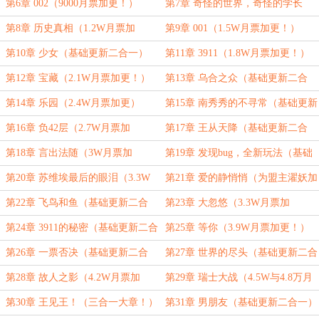
更！）
更！）
第6章 002（9000月票加更！）
第7章 奇怪的世界，奇怪的学长
（基础更新二合一）
第8章 历史真相（1.2W月票加
第9章 001（1.5W月票加更！）
更！）
第10章 少女（基础更新二合一）
第11章 3911（1.8W月票加更！）
第12章 宝藏（2.1W月票加更！）
第13章 乌合之众（基础更新二合
一）
第14章 乐园（2.4W月票加更）
第15章 南秀秀的不寻常（基础更新
二合一）
第16章 负42层（2.7W月票加
第17章 王从天降（基础更新二合
更！）
一）
第18章 言出法随（3W月票加
第19章 发现bug，全新玩法（基础
更！）
更新二合一）
第20章 苏维埃最后的眼泪（3.3W
第21章 爱的静悄悄（为盟主濯妖加
月票加更！）
更！）
第22章 飞鸟和鱼（基础更新二合
第23章 大忽悠（3.3W月票加
一）
更！）
第24章 3911的秘密（基础更新二合
第25章 等你（3.9W月票加更！）
一）
第26章 一票否决（基础更新二合
第27章 世界的尽头（基础更新二合
一）
一）
第28章 故人之影（4.2W月票加
第29章 瑞士大战（4.5W与4.8万月
更）
票加更二合一）
第30章 王见王！（三合一大章！）
第31章 男朋友（基础更新二合一）