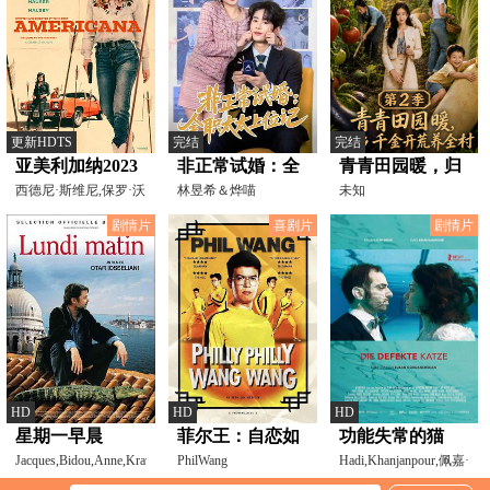
更新HDTS
完结
完结
亚美利加纳2023
非正常试婚：全
青青田园暖，归
西德尼·斯维尼,保罗·沃
职太太上位记
林昱希＆烨喵
乡千金开荒养全
未知
尔特·豪泽,扎恩·
村第二季
剧情片
喜剧片
剧情片
HD
HD
HD
星期一早晨
菲尔王：自恋如
功能失常的猫
Jacques,Bidou,Anne,Kravz-
我
PhilWang
Hadi,Khanjanpour,佩嘉·
Tarnavsky,Narda
费多尼,Henrike,vo