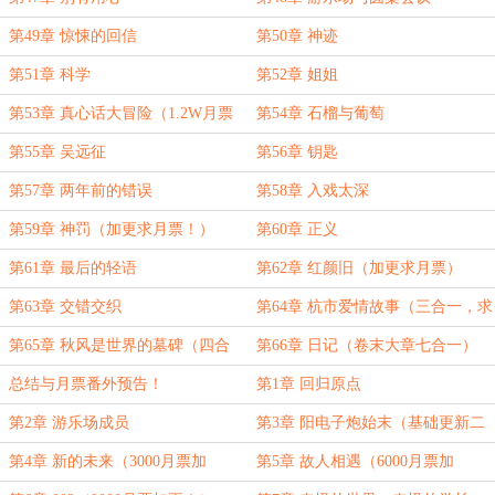
第49章 惊悚的回信
第50章 神迹
第51章 科学
第52章 姐姐
第53章 真心话大冒险（1.2W月票
第54章 石榴与葡萄
加更）
第55章 吴远征
第56章 钥匙
第57章 两年前的错误
第58章 入戏太深
第59章 神罚（加更求月票！）
第60章 正义
第61章 最后的轻语
第62章 红颜旧（加更求月票）
第63章 交错交织
第64章 杭市爱情故事（三合一，求
月票）
第65章 秋风是世界的墓碑（四合
第66章 日记（卷末大章七合一）
一，求月票）
总结与月票番外预告！
第1章 回归原点
第2章 游乐场成员
第3章 阳电子炮始末（基础更新二
合一）
第4章 新的未来（3000月票加
第5章 故人相遇（6000月票加