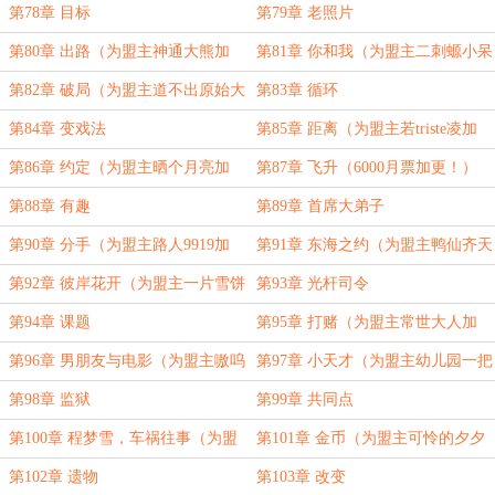
更！）
第78章 目标
第79章 老照片
第80章 出路（为盟主神通大熊加
第81章 你和我（为盟主二刺螈小呆
更！）
呆加更！）
第82章 破局（为盟主道不出原始大
第83章 循环
罗加更！）
第84章 变戏法
第85章 距离（为盟主若triste凌加
更！）
第86章 约定（为盟主晒个月亮加
第87章 飞升（6000月票加更！）
更！）
第88章 有趣
第89章 首席大弟子
第90章 分手（为盟主路人9919加
第91章 东海之约（为盟主鸭仙齐天
更！）
加更！）
第92章 彼岸花开（为盟主一片雪饼
第93章 光杆司令
加更！）
第94章 课题
第95章 打赌（为盟主常世大人加
更！）
第96章 男朋友与电影（为盟主嗷呜
第97章 小天才（为盟主幼儿园一把
咩咩熊加更！）
手加更！）
第98章 监狱
第99章 共同点
第100章 程梦雪，车祸往事（为盟
第101章 金币（为盟主可怜的夕夕
主kennys_加更！）
加更！）
第102章 遗物
第103章 改变