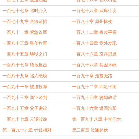
一百七十七章 临时介入
一百七十八章 武库生变
一百七十九章 合法证据
一百八十章 原州惊变
一百八十一章 紧急议军
一百八十二章 夜攻平高
一百八十三章 重创敌军
一百八十四章 意外发现
一百八十五章 地狱之门
一百八十六章 哀兵思退
一百八十七章 绝地反击
一百八十八章 兵困木峡
一百八十九章 陷入绝境
一百九十章 走投无路
一百九十一章 被迫投降
一百九十二章 四足平衡
一百九十三章 商业谈判
一百九十四章 婆媳叙话
一百九十五章 父子密议
一百九十六章 返回洛阳
一百九十七章 云谲波诡
第一百九十八章 中堂问对
第一百九十九章 针锋相对
第二百章 波澜起伏