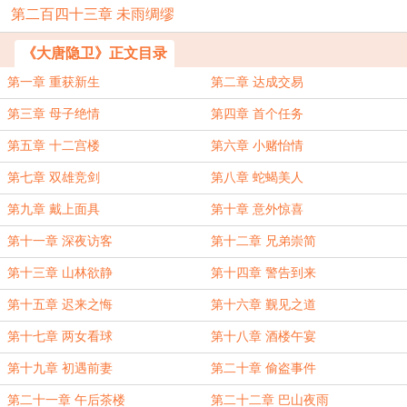
第二百四十三章 未雨绸缪
《大唐隐卫》正文目录
第一章 重获新生
第二章 达成交易
第三章 母子绝情
第四章 首个任务
第五章 十二宫楼
第六章 小赌怡情
第七章 双雄竞剑
第八章 蛇蝎美人
第九章 戴上面具
第十章 意外惊喜
第十一章 深夜访客
第十二章 兄弟崇简
第十三章 山林欲静
第十四章 警告到来
第十五章 迟来之悔
第十六章 觐见之道
第十七章 两女看球
第十八章 酒楼午宴
第十九章 初遇前妻
第二十章 偷盗事件
第二十一章 午后茶楼
第二十二章 巴山夜雨