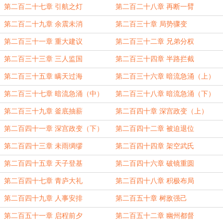
第二百二十七章 引航之灯
第二百二十八章 再断一臂
第二百二十九章 余震未消
第二百三十章 局势骤变
第二百三十一章 重大建议
第二百三十二章 兄弟分权
第二百三十三章 三人监国
第二百三十四章 半路拦截
第二百三十五章 瞒天过海
第二百三十六章 暗流急涌（上）
第二百三十七章 暗流急涌（中）
第二百三十八章 暗流急涌（下）
第二百三十九章 釜底抽薪
第二百四十章 深宫政变（上）
第二百四十一章 深宫政变（下）
第二百四十二章 被迫退位
第二百四十三章 未雨绸缪
第二百四十四章 架空武氏
第二百四十五章 天子登基
第二百四十六章 破镜重圆
第二百四十七章 青庐大礼
第二百四十八章 积极布局
第二百四十九章 人事安排
第二百五十章 树敌强己
第二百五十一章 启程前夕
第二百五十二章 幽州都督