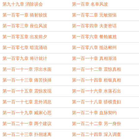
第九十九章 消除误会
第一百章 名单风波
第一百零一章 骑射较技
第一百零二章 元敏烦恼
第一百零三章 座位风波
第一百零四章 夫妻密话
第一百零五章 出发前夕
第一百零六章 餐舱尴尬
第一百零七章 暗流涌动
第一百零八章 抵达郴州
第一百零九章 将计就计
第一百一十章 真相渐清
第一百一十一章 浮出水面
第一百一十二章 震惊真相
第一百一十三章 痛苦抉择
第一百一十四章 粗银真相
第一百一十五章 震惊发现
第一百一十六章 水落石出
第一百一十七章 意外消息
第一百一十八章 骄横贵妇
第一百一十九章 臧家心思
第一百二十章 血脉契约
第一百二十一章 两个建议
第一百二十二章 另一身份
第一百二十三章 扑朔迷离
第一百二十四章 深入调查