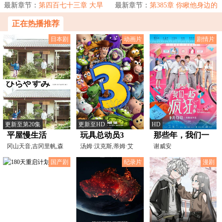
一张涂满油彩的烂画...
最新章节：
第四百七十三章 大旱
此，她的学生们也...
最新章节：
第385章 你瞅他身边的
娘娘，饿的都成竹竿了
正在热播推荐
日本剧
动画片
剧情片
更新至第20集
更新至HD
HD
平屋慢生活
玩具总动员3
那些年，我们一
冈山天音,吉冈里帆,森
汤姆·汉克斯,蒂姆·艾
起疯狂的事
谢威安
七菜
伦,琼·库萨克,尼德
国产剧
纪录片
漫剧