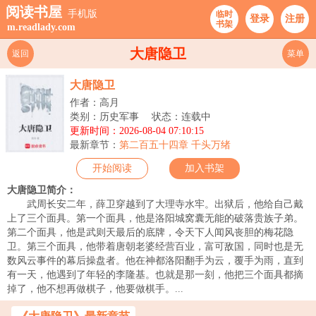
阅读书屋
手机版
临时
登录
注册
书架
m.readlady.com
大唐隐卫
返回
菜单
大唐隐卫
作者：高月
类别：历史军事
状态：连载中
更新时间：2026-08-04 07:10:15
最新章节：
第二百五十四章 千头万绪
开始阅读
加入书架
大唐隐卫简介：
武周长安二年，薛卫穿越到了大理寺水牢。出狱后，他给自己戴
上了三个面具。第一个面具，他是洛阳城窝囊无能的破落贵族子弟。
第二个面具，他是武则天最后的底牌，令天下人闻风丧胆的梅花隐
卫。第三个面具，他带着唐朝老婆经营百业，富可敌国，同时也是无
数风云事件的幕后操盘者。他在神都洛阳翻手为云，覆手为雨，直到
有一天，他遇到了年轻的李隆基。也就是那一刻，他把三个面具都摘
掉了，他不想再做棋子，他要做棋手。...