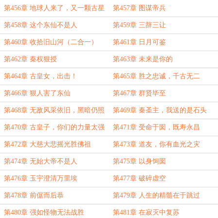
第456章 地球人来了，又一颗古星
第457章 图谋帝兵
要沦陷了
第458章 这个东仙不是人
第459章 三辞三让
第460章 收拾旧山河（二合一）
第461章 日月可鉴
第462章 秦权狠授
第463章 未来是你的
第464章 古皇女，出击！
第465章 胜之忠诚，千古无二
第466章 狠人害了东仙
第467章 群贤毕至
第468章 无敌风采依旧，黑暗仍照
第469章 秦圣主，我送的是石头
人世
第470章 古皇子，你们的力量太强
第471章 受命于囡，既寿永昌
了
第472章 大慈大悲摇光胜佛祖
第473章 道友，你有血光之灾
第474章 无始大帝不是人
第475章 以身饲囡
第476章 玉宇澄清万里埃
第477章 破碎虚空
第478章 前倨而后恭
第479章 人生的精髓在于跳过
第480章 强如怪物无法战胜
第481章 在寂灭中复苏