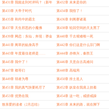
第431章 我能走到对岸吗？（新年
第432章 未来是你的
好）
第433章 大帝子时代
第434章 我悟了！
第435章 和尚中的霸主
第436章 剑阁赛诸葛
第437章 天生邪恶的小魔佛
第438章 轮回空间的天太黑了
第439章 网恋：东仙，奔现：莽金
第440章 千古艰难唯一死
刚
第441章 阁草的贴身高手
第442章 你们这是什么宗门啊
第443章 年度最佳老师是……
第444章 赤锋兴，秦胜王
第445章 我中了！
第446章 天意自古高难问
第447章 都哥们
第448章 高端局
第449章 弱者为尊
第450章 抟土造人
第451章 我的真气快要耗尽了
第452章 妖皇在我肩上担着
第453章 优势在我
第454章 这一吃，戒骄戒躁
致亲爱的读者（2月总结）
第455章 未来的路，就在脚下