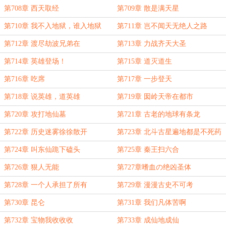
第708章 西天取经
第709章 散是满天星
第710章 我不入地狱，谁入地狱
第711章 岂不闻天无绝人之路
第712章 渡尽劫波兄弟在
第713章 力战齐天大圣
第714章 英雄登场！
第715章 道灭道生
第716章 吃席
第717章 一步登天
第718章 说英雄，道英雄
第719章 囡岭天帝在都市
第720章 攻打地仙墓
第721章 古老的地球有条龙
第722章 历史迷雾徐徐散开
第723章 北斗古星遍地都是不死药
第724章 叫东仙跪下磕头
第725章 秦王扫六合
第726章 狠人无能
第727章嗜血の绝凶圣体
第728章 一个人承担了所有
第729章 漫漫古史不可考
第730章 昆仑
第731章 我们凡体苦啊
第732章 宝物我收收收
第733章 成仙地成仙