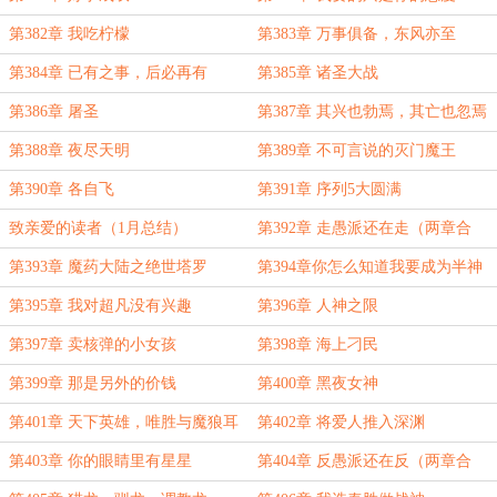
第382章 我吃柠檬
第383章 万事俱备，东风亦至
第384章 已有之事，后必再有
第385章 诸圣大战
第386章 屠圣
第387章 其兴也勃焉，其亡也忽焉
第388章 夜尽天明
第389章 不可言说的灭门魔王
第390章 各自飞
第391章 序列5大圆满
致亲爱的读者（1月总结）
第392章 走愚派还在走（两章合
一）
第393章 魔药大陆之绝世塔罗
第394章你怎么知道我要成为半神
了？
第395章 我对超凡没有兴趣
第396章 人神之限
第397章 卖核弹的小女孩
第398章 海上刁民
第399章 那是另外的价钱
第400章 黑夜女神
第401章 天下英雄，唯胜与魔狼耳
第402章 将爱人推入深渊
第403章 你的眼睛里有星星
第404章 反愚派还在反（两章合