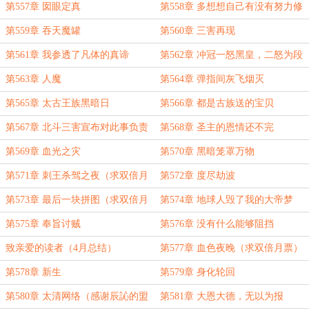
第557章 囡眼定真
第558章 多想想自己有没有努力修
炼
第559章 吞天魔罐
第560章 三害再现
第561章 我参透了凡体的真谛
第562章 冲冠一怒黑皇，二怒为段
德
第563章 人魔
第564章 弹指间灰飞烟灭
第565章 太古王族黑暗日
第566章 都是古族送的宝贝
第567章 北斗三害宣布对此事负责
第568章 圣主的恩情还不完
第569章 血光之灾
第570章 黑暗笼罩万物
第571章 刺王杀驾之夜（求双倍月
第572章 度尽劫波
票）
第573章 最后一块拼图（求双倍月
第574章 地球人毁了我的大帝梦
票）
第575章 奉旨讨贼
第576章 没有什么能够阻挡
致亲爱的读者（4月总结）
第577章 血色夜晚（求双倍月票）
第578章 新生
第579章 身化轮回
第580章 太清网络（感谢辰訫的盟
第581章 大恩大德，无以为报