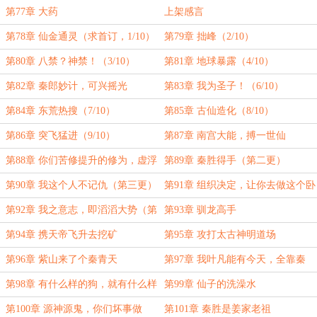
第77章 大药
上架感言
第78章 仙金通灵（求首订，1/10）
第79章 拙峰（2/10）
第80章 八禁？神禁！（3/10）
第81章 地球暴露（4/10）
第82章 秦郎妙计，可兴摇光
第83章 我为圣子！（6/10）
（5/10）
第84章 东荒热搜（7/10）
第85章 古仙造化（8/10）
第86章 突飞猛进（9/10）
第87章 南宫大能，搏一世仙
（10/10）
第88章 你们苦修提升的修为，虚浮
第89章 秦胜得手（第二更）
不堪
第90章 我这个人不记仇（第三更）
第91章 组织决定，让你去做这个卧
底（6k）
第92章 我之意志，即滔滔大势（第
第93章 驯龙高手
二更）
第94章 携天帝飞升去挖矿
第95章 攻打太古神明道场
第96章 紫山来了个秦青天
第97章 我叶凡能有今天，全靠秦
胜！
第98章 有什么样的狗，就有什么样
第99章 仙子的洗澡水
的主人
第100章 源神源鬼，你们坏事做
第101章 秦胜是姜家老祖