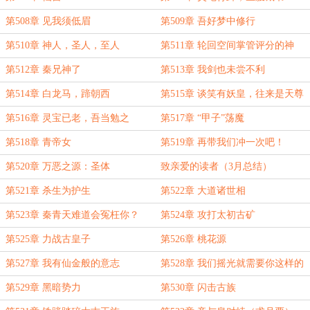
第508章 见我须低眉
第509章 吾好梦中修行
第510章 神人，圣人，至人
第511章 轮回空间掌管评分的神
第512章 秦兄神了
第513章 我剑也未尝不利
第514章 白龙马，蹄朝西
第515章 谈笑有妖皇，往来是天尊
第516章 灵宝已老，吾当勉之
第517章 “甲子”荡魔
第518章 青帝女
第519章 再带我们冲一次吧！
第520章 万恶之源：圣体
致亲爱的读者（3月总结）
第521章 杀生为护生
第522章 大道诸世相
第523章 秦青天难道会冤枉你？
第524章 攻打太初古矿
第525章 力战古皇子
第526章 桃花源
第527章 我有仙金般的意志
第528章 我们摇光就需要你这样的
人才
第529章 黑暗势力
第530章 闪击古族