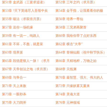
误背良心债
第51章 盒武器（三更求追读）
第52章 三年之约（求月票）
第53章 ?天下英雄尽入吾彀中矣
第54章 金手指，让我看看你的极
（求月票）
限！
第55章 噬法（求双倍月票）
第56章 培养一尊仙
第57章 送你一场机缘
第58章 三兄弟再聚首
第59章 有一说一，纯路人
第60章 我给你带了点好东西
第61章 不坏，不蠢，就是菜
第62章 横击“大帝”
第63章 境界派
第64章 青铜仙殿（祝中秋节快乐）
第65章 段德是狠人一脉！（求月
第66章 天精地粹，万物之始
票）
第67章 天帝创法之地（求月票）
第68章 天线渊
第69章 与帝合一
第70章 最智慧、强大、伟大的人
第71章 天上来敌
第72章 只缘妖雾又重来
第73章 一眼秒杀
第74章 灵魂大道
第75章 大刀阔斧
第76章 元神领域