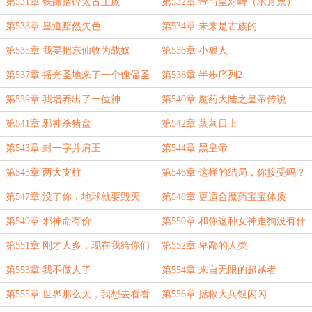
第531章 铁蹄踏碎太古王族
第532章 帝与皇对峙（求月票）
第533章 皇道黯然失色
第534章 未来是古族的
第535章 我要把东仙收为战奴
第536章 小狠人
第537章 摇光圣地来了一个傀儡圣
第538章 半步序列2
主
第539章 我培养出了一位神
第540章 魔药大陆之皇帝传说
第541章 邪神杀猪盘
第542章 蒸蒸日上
第543章 封一字并肩王
第544章 黑皇帝
第545章 两大支柱
第546章 这样的结局，你接受吗？
第547章 没了你，地球就要毁灭
第548章 更适合魔药宝宝体质
了？
第549章 邪神命有价
第550章 和你这种女神走狗没有什
么好聊的
第551章 刚才人多，现在我给你们
第552章 卑鄙的人类
跪下了
第553章 我不做人了
第554章 来自无限的超越者
第555章 世界那么大，我想去看看
第556章 拯救大兵银闪闪