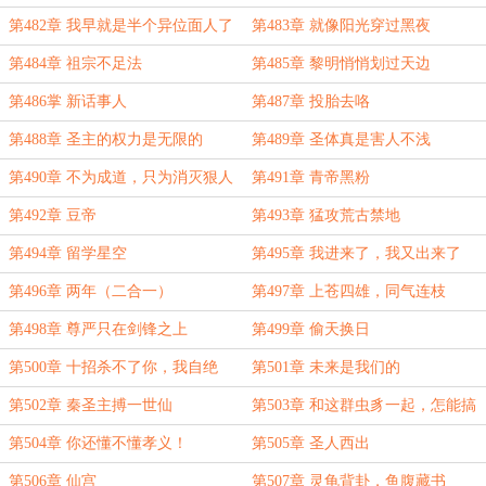
第482章 我早就是半个异位面人了
第483章 就像阳光穿过黑夜
第484章 祖宗不足法
第485章 黎明悄悄划过天边
第486掌 新话事人
第487章 投胎去咯
第488章 圣主的权力是无限的
第489章 圣体真是害人不浅
第490章 不为成道，只为消灭狠人
第491章 青帝黑粉
第492章 豆帝
第493章 猛攻荒古禁地
第494章 留学星空
第495章 我进来了，我又出来了
第496章 两年（二合一）
第497章 上苍四雄，同气连枝
第498章 尊严只在剑锋之上
第499章 偷天换日
第500章 十招杀不了你，我自绝
第501章 未来是我们的
（二合一）
第502章 秦圣主搏一世仙
第503章 和这群虫豸一起，怎能搞
好人族呢
第504章 你还懂不懂孝义！
第505章 圣人西出
第506章 仙宫
第507章 灵龟背卦，鱼腹藏书