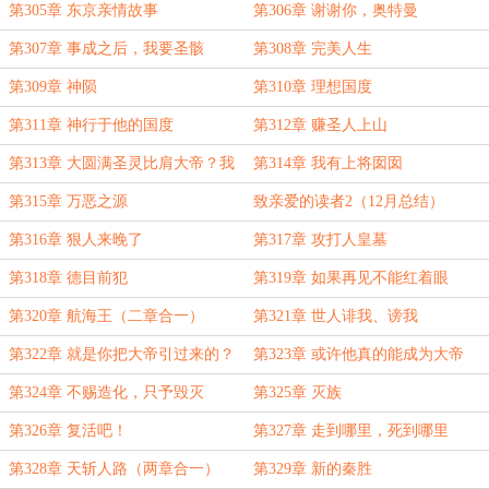
第305章 东京亲情故事
第306章 谢谢你，奥特曼
第307章 事成之后，我要圣骸
第308章 完美人生
第309章 神陨
第310章 理想国度
第311章 神行于他的国度
第312章 赚圣人上山
第313章 大圆满圣灵比肩大帝？我
第314章 我有上将囡囡
来试试
第315章 万恶之源
致亲爱的读者2（12月总结）
第316章 狠人来晚了
第317章 攻打人皇墓
第318章 德目前犯
第319章 如果再见不能红着眼
第320章 航海王（二章合一）
第321章 世人诽我、谤我
第322章 就是你把大帝引过来的？
第323章 或许他真的能成为大帝
第324章 不赐造化，只予毁灭
第325章 灭族
第326章 复活吧！
第327章 走到哪里，死到哪里
第328章 天斩人路（两章合一）
第329章 新的秦胜