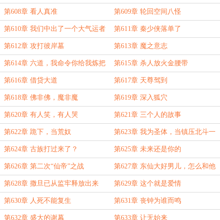
第608章 看人真准
第609章 轮回空间八怪
第610章 我们中出了一个大气运者
第611章 秦少侠落单了
第612章 攻打彼岸墓
第613章 魔之意志
第614章 六道，我命令你给我炼把
第615章 杀人放火金腰带
彼岸神兵
第616章 借贷大道
第617章 天尊驾到
第618章 佛非佛，魔非魔
第619章 深入狐穴
第620章 有人笑，有人哭
第621章 三个人的故事
第622章 跪下，当荒奴
第623章 我为圣体，当镇压北斗一
切敌
第624章 古族打过来了？
第625章 未来还是你的
第626章 第二次“仙帝”之战
第627章 东仙大好男儿，怎么和他
们齐名
第628章 撒旦已从监牢释放出来
第629章 这个就是爱情
第630章 人死不能复生
第631章 丧钟为谁而鸣
第632章 盛大的谢幕
第633章 让无始来