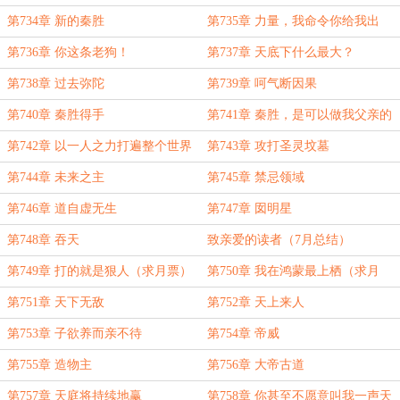
第734章 新的秦胜
第735章 力量，我命令你给我出
来！
第736章 你这条老狗！
第737章 天底下什么最大？
第738章 过去弥陀
第739章 呵气断因果
第740章 秦胜得手
第741章 秦胜，是可以做我父亲的
男人
第742章 以一人之力打遍整个世界
第743章 攻打圣灵坟墓
第744章 未来之主
第745章 禁忌领域
第746章 道自虚无生
第747章 囡明星
第748章 吞天
致亲爱的读者（7月总结）
第749章 打的就是狠人（求月票）
第750章 我在鸿蒙最上栖（求月
票）
第751章 天下无敌
第752章 天上来人
第753章 子欲养而亲不待
第754章 帝威
第755章 造物主
第756章 大帝古道
第757章 天庭将持续地赢
第758章 你甚至不愿意叫我一声天