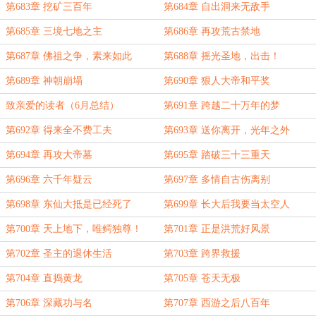
第683章 挖矿三百年
第684章 自出洞来无敌手
第685章 三境七地之主
第686章 再攻荒古禁地
第687章 佛祖之争，素来如此
第688章 摇光圣地，出击！
第689章 神朝崩塌
第690章 狠人大帝和平奖
致亲爱的读者（6月总结）
第691章 跨越二十万年的梦
第692章 得来全不费工夫
第693章 送你离开，光年之外
第694章 再攻大帝墓
第695章 踏破三十三重天
第696章 六千年疑云
第697章 多情自古伤离别
第698章 东仙大抵是已经死了
第699章 长大后我要当太空人
第700章 天上地下，唯鳄独尊！
第701章 正是洪荒好风景
第702章 圣主的退休生活
第703章 跨界救援
第704章 直捣黄龙
第705章 苍天无极
第706章 深藏功与名
第707章 西游之后八百年