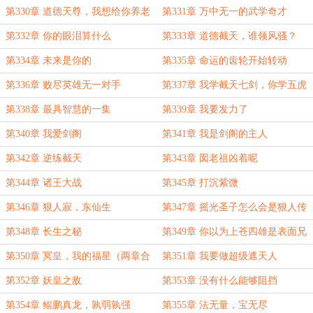
第330章 道德天尊，我想给你养老
第331章 万中无一的武学奇才
第332章 你的眼泪算什么
第333章 道德截天，谁领风骚？
第334章 未来是你的
第335章 命运的齿轮开始转动
第336章 败尽英雄无一对手
第337章 我学截天七剑，你学五虎
断门刀
第338章 最具智慧的一集
第339章 我要发力了
第340章 我爱剑阁
第341章 我是剑阁的主人
第342章 逆练截天
第343章 囡老祖凶着呢
第344章 诸王大战
第345章 打沉紫微
第346章 狠人寂，东仙生
第347章 摇光圣子怎么会是狠人传
承者
第348章 长生之秘
第349章 你以为上苍四雄是表面兄
弟？
第350章 冥皇，我的福星（两章合
第351章 我要做超级遮天人
一）
第352章 妖皇之敌
第353章 没有什么能够阻挡
第354章 鲲鹏真龙，孰弱孰强
第355章 法无量，宝无尽