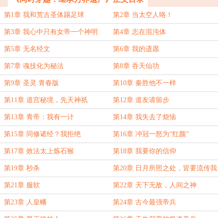
第1章 我和荒古圣体踢足球
第2章 当太空人咯！
第3章 我心中只有女帝一个神明
第4章 志在混沌体
第5章 无名经文
第6章 我的遗愿
第7章 魂技化为秘法
第8章 吞天仙功
第9章 圣灵.青春版
第10章 秦胜他不一样
第11章 道宫秘境，先天神祇
第12章 道友请留步
第13章 青帝：我有一计
第14章 我失去了烦恼
第15章 同修诸经？我拒绝
第16章 冲冠一怒为“红颜”
第17章 效法太上炼石猴
第18章 我要你的信仰
第19章 秒杀
第20章 日月所照之处，皆要流传我
的名
第21章 服软
第22章 天下无敌，人间之神
第23章 人皇幡
第24章 古今最强帝兵