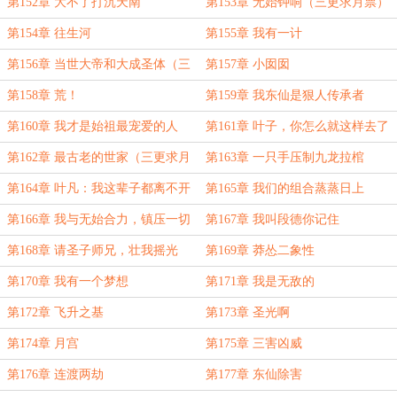
月票）
第152章 大不了打沉天南
第153章 无始钟响（三更求月票）
第154章 往生河
第155章 我有一计
第156章 当世大帝和大成圣体（三
第157章 小囡囡
更求月票）
第158章 荒！
第159章 我东仙是狠人传承者
第160章 我才是始祖最宠爱的人
第161章 叶子，你怎么就这样去了
啊！
第162章 最古老的世家（三更求月
第163章 一只手压制九龙拉棺
票）
第164章 叶凡：我这辈子都离不开
第165章 我们的组合蒸蒸日上
你
第166章 我与无始合力，镇压一切
第167章 我叫段德你记住
敌
第168章 请圣子师兄，壮我摇光
第169章 莽怂二象性
第170章 我有一个梦想
第171章 我是无敌的
第172章 飞升之基
第173章 圣光啊
第174章 月宫
第175章 三害凶威
第176章 连渡两劫
第177章 东仙除害