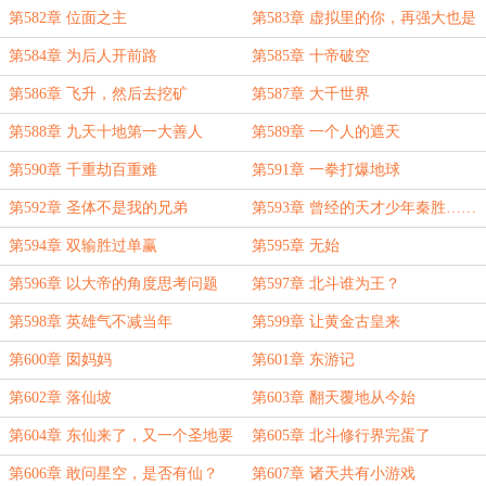
主打赏）
第582章 位面之主
第583章 虚拟里的你，再强大也是
假的
第584章 为后人开前路
第585章 十帝破空
第586章 飞升，然后去挖矿
第587章 大千世界
第588章 九天十地第一大善人
第589章 一个人的遮天
第590章 千重劫百重难
第591章 一拳打爆地球
第592章 圣体不是我的兄弟
第593章 曾经的天才少年秦胜……
第594章 双输胜过单赢
第595章 无始
第596章 以大帝的角度思考问题
第597章 北斗谁为王？
第598章 英雄气不减当年
第599章 让黄金古皇来
第600章 囡妈妈
第601章 东游记
第602章 落仙坡
第603章 翻天覆地从今始
第604章 东仙来了，又一个圣地要
第605章 北斗修行界完蛋了
沦陷了
第606章 敢问星空，是否有仙？
第607章 诸天共有小游戏