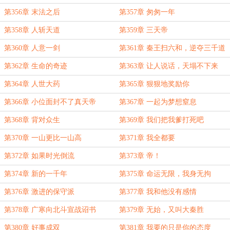
第356章 末法之后
第357章 匆匆一年
第358章 人斩天道
第359章 三天帝
第360章 人意一剑
第361章 秦王扫六和，逆夺三千道
第362章 生命的奇迹
第363章 让人说话，天塌不下来
第364章 人世大药
第365章 狠狠地奖励你
第366章 小位面封不了真天帝
第367章 一起为梦想窒息
第368章 背对众生
第369章 我们把我爹打死吧
第370章 一山更比一山高
第371章 我全都要
第372章 如果时光倒流
第373章 帝！
第374章 新的一千年
第375章 命运无限，我身无拘
第376章 激进的保守派
第377章 我和他没有感情
第378章 广寒向北斗宣战诏书
第379章 无始，又叫大秦胜
第380章 好事成双
第381章 我要的只是你的态度