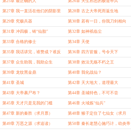
第25章 最正确的人
第26章 天生邪恶的极道帝兵
第27章 我一直活在他们的阴影里
第28章 古之大帝死而返生地
第29章 究极兵器
第30章 若有一日，你我刀剑相向
第31章 冲四极，铸“仙胎”
第32章 如神祇临尘
第33章 合格的修士
第34章 天使
第35章 我话讲完，谁赞成？谁反
第36章 四方皆服，号令天下
对？
第37章 众生助我，我助众生
第38章 效法无殇不朽之王
第39章 龙纹黑金鼎
第40章 我化战仙？
第41章 圣城
第42章 天大地大，道理最大
第43章 大帝裹尸布？
第44章 圣城特色，不可不尝
第45章 天才只是见我的门槛
第46章 火域炼“仙兵”
第47章 新的秦胜（求月票）
第48章 猴子定住了七仙女（求月
票）
第49章 万恶之源（求追读）
第50章 秦长老慧心施巧计，幼炎帝