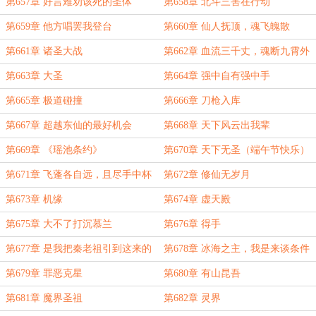
第657章 好言难劝该死的圣体
第658章 北斗三害在行动
第659章 他方唱罢我登台
第660章 仙人抚顶，魂飞魄散
第661章 诸圣大战
第662章 血流三千丈，魂断九霄外
第663章 大圣
第664章 强中自有强中手
第665章 极道碰撞
第666章 刀枪入库
第667章 超越东仙的最好机会
第668章 天下风云出我辈
第669章 《瑶池条约》
第670章 天下无圣（端午节快乐）
第671章 飞蓬各自远，且尽手中杯
第672章 修仙无岁月
第673章 机缘
第674章 虚天殿
第675章 大不了打沉慕兰
第676章 得手
第677章 是我把秦老祖引到这来的
第678章 冰海之主，我是来谈条件
的
第679章 罪恶克星
第680章 有山昆吾
第681章 魔界圣祖
第682章 灵界