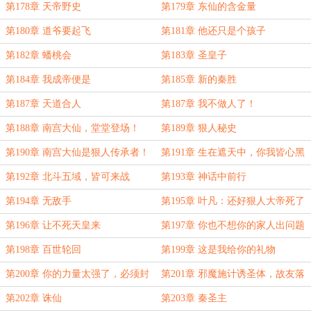
第178章 天帝野史
第179章 东仙的含金量
第180章 道爷要起飞
第181章 他还只是个孩子
第182章 蟠桃会
第183章 圣皇子
第184章 我成帝便是
第185章 新的秦胜
第187章 天道合人
第187章 我不做人了！
第188章 南宫大仙，堂堂登场！
第189章 狠人秘史
第190章 南宫大仙是狠人传承者！
第191章 生在遮天中，你我皆心黑
第192章 北斗五域，皆可来战
第193章 神话中前行
第194章 无敌手
第195章 叶凡：还好狠人大帝死了
第196章 让不死天皇来
第197章 你也不想你的家人出问题
吧？
第198章 百世轮回
第199章 这是我给你的礼物
第200章 你的力量太强了，必须封
第201章 邪魔施计诱圣体，故友落
印
难叶心焦
第202章 诛仙
第203章 秦圣主