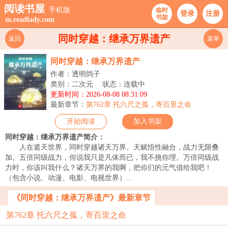
阅读书屋
手机版
临时
登录
注册
书架
m.readlady.com
同时穿越：继承万界遗产
返回
菜单
同时穿越：继承万界遗产
作者：透明鸽子
类别：二次元
状态：连载中
更新时间：2026-08-08 08:31:09
最新章节：
第762章 托六尺之孤，寄百里之命
开始阅读
加入书架
同时穿越：继承万界遗产简介：
人在遮天世界，同时穿越诸天万界。天赋悟性融合，战力无限叠
加。五倍同级战力，你说我只是凡体而已，我不挑你理。万倍同级战
力时，你该叫我什么？诸天万界的我啊，把你们的元气借给我吧！
（包含小说、动漫、电影、电视世界）...
《同时穿越：继承万界遗产》最新章节
第762章 托六尺之孤，寄百里之命