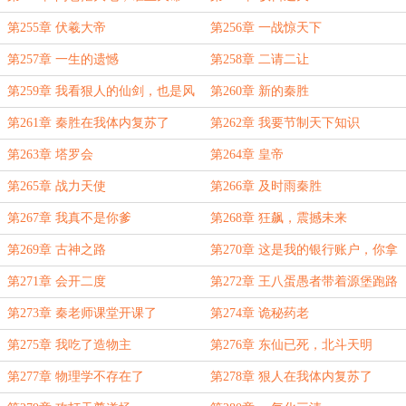
第255章 伏羲大帝
第256章 一战惊天下
第257章 一生的遗憾
第258章 二请二让
第259章 我看狠人的仙剑，也是风
第260章 新的秦胜
韵犹存啊
第261章 秦胜在我体内复苏了
第262章 我要节制天下知识
第263章 塔罗会
第264章 皇帝
第265章 战力天使
第266章 及时雨秦胜
第267章 我真不是你爹
第268章 狂飙，震撼未来
第269章 古神之路
第270章 这是我的银行账户，你拿
去花
第271章 会开二度
第272章 王八蛋愚者带着源堡跑路
了
第273章 秦老师课堂开课了
第274章 诡秘药老
第275章 我吃了造物主
第276章 东仙已死，北斗天明
第277章 物理学不存在了
第278章 狠人在我体内复苏了