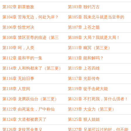
尽！
第102章 斟茶败敌
第103章 独钓万古
第104章 苦海无边，何处为岸？
第105章 我来北斗就是当皇帝的
第106章 惊世对决
第107章 上苍之髓
第108章 禁区至尊的痕迹（第三
第109章 大局？我就是大局！
更）
第110章 呵，人类
第111章 幽冥（第三更）
第112章 最和平的一集
第113章 能和解吗？
第114章 人和狗都来了（第三更）
第115章 上苍四雄
第116章 无始旧事
第117章 光影传奇
第118章 人世间
第119章 徒手击毙大能
第120章 龙腾跃仙台（第三更）
第121章 不打死我，算什么强者！
第122章 由死返生，尸中称仙
第123章 大业力（第三更）
第124章 大道都被磨灭了
第125章 狠人姐姐
第126章 龙纹黑金奥义
第127章 兄弟可以过的好，但不能