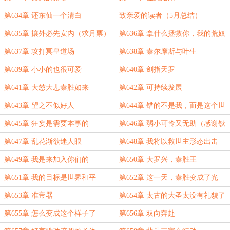
第634章 还东仙一个清白
致亲爱的读者（5月总结）
第635章 攘外必先安内（求月票）
第636章 拿什么拯救你，我的荒奴
第637章 攻打冥皇道场
第638章 秦尔摩斯与叶生
第639章 小小的也很可爱
第640章 剑指天罗
第641章 大慈大悲秦胜如来
第642章 可持续发展
第643章 望之不似好人
第644章 错的不是我，而是这个世
界
第645章 狂妄是需要本事的
第646章 弱小可怜又无助（感谢钬
欤的盟主）
第647章 乱花渐欲迷人眼
第648章 我将以救世主形态出击
第649章 我是来加入你们的
第650章 大罗兴，秦胜王
第651章 我的目标是世界和平
第652章 这一天，秦胜变成了光
第653章 准帝器
第654章 太古的大圣太没有礼貌了
第655章 怎么变成这个样子了
第656章 双向奔赴