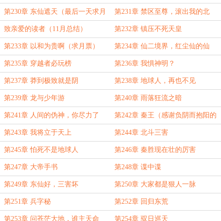
天求月票）
第230章 东仙遮天（最后一天求月
第231章 禁区至尊，滚出我的北
票）
斗！（求月票）
致亲爱的读者（11月总结）
第232章 镇压不死天皇
第233章 以和为贵啊（求月票）
第234章 仙二境界，红尘仙的仙
第235章 穿越者必玩榜
第236章 我惧神明？
第237章 莽到极致就是阴
第238章 地球人，再也不见
第239章 龙与少年游
第240章 雨落狂流之暗
第241章 人间的伪神，你尽力了
第242章 秦王（感谢负阴而抱阳的
盟主）
第243章 我将立于天上
第244章 北斗三害
第245章 怕死不是地球人
第246章 秦胜现在壮的厉害
第247章 大帝手书
第248章 谍中谍
第249章 东仙好，三害坏
第250章 大家都是狠人一脉
第251章 兵字秘
第252章 回归东荒
第253章 问苍茫大地，谁主天命
第254章 驭日巡天