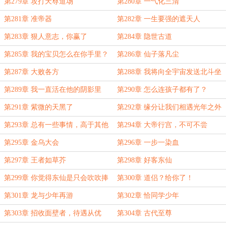
第279章 攻打天尊道场
第280章 一气化三清
第281章 准帝器
第282章 一生要强的遮天人
第283章 狠人意志，你赢了
第284章 隐世古道
第285章 我的宝贝怎么在你手里？
第286章 仙子落凡尘
第287章 大败各方
第288章 我将向全宇宙发送北斗坐
标
第289章 我一直活在他的阴影里
第290章 怎么连孩子都有了？
第291章 紫微的天黑了
第292章 缘分让我们相遇光年之外
第293章 总有一些事情，高于其他
第294章 大帝行宫，不可不尝
第295章 金乌大会
第296章 一步一染血
第297章 王者如草芥
第298章 好客东仙
第299章 你觉得东仙是只会吹吹捧
第300章 道侣？给你了！
捧的人吗？
第301章 龙与少年再游
第302章 恰同学少年
第303章 招收面壁者，待遇从优
第304章 古代至尊