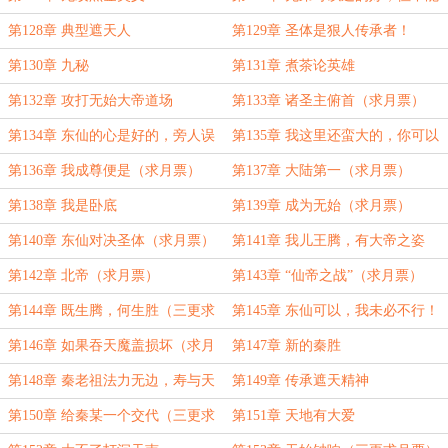
太好
第128章 典型遮天人
第129章 圣体是狠人传承者！
第130章 九秘
第131章 煮茶论英雄
第132章 攻打无始大帝道场
第133章 诸圣主俯首（求月票）
第134章 东仙的心是好的，旁人误
第135章 我这里还蛮大的，你可以
解了他
过来住（三更）
第136章 我成尊便是（求月票）
第137章 大陆第一（求月票）
第138章 我是卧底
第139章 成为无始（求月票）
第140章 东仙对决圣体（求月票）
第141章 我儿王腾，有大帝之姿
第142章 北帝（求月票）
第143章 “仙帝之战”（求月票）
第144章 既生腾，何生胜（三更求
第145章 东仙可以，我未必不行！
月票）
（求月票）
第146章 如果吞天魔盖损坏（求月
第147章 新的秦胜
票）
第148章 秦老祖法力无边，寿与天
第149章 传承遮天精神
齐
第150章 给秦某一个交代（三更求
第151章 天地有大爱