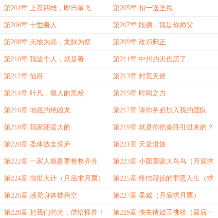
第204章 上苍四雄，即日单飞
第205章 扣一送圣兵
第206章 十世善人
第207章 段德，我是你师父
第208章 天地为局，龙脉为祭
第209章 改邪归正
第210章 我这个人，就是善
第211章 中州的天也黑了
第212章 仙府
第213章 封荒天侯
第214章 叶凡，狠人的黑粉
第215章 时间之力
第216章 地底的绝凶龙
第217章 请你务必加入我的团队
第218章 我家还蛮大的
第219章 就是你把秦胜引过来的？
第220章 圣体败走荒庐
第221章 天皇道蚀
第222章 一家人就是要整整齐齐
第223章 小囡囡驯大鸟鸟（月底求
月票）
第224章 惊世大计（月底求月票）
第225章 终结段德的罪恶人生（求
月票）
第226章 感觉身体被掏空
第227章 圣威（月底求月票）
第228章 把我们的光，借给怪兽！
第229章 快去请如玉佛祖（最后一