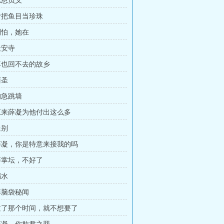
忘恩负义
 错把鱼目当珍珠
 别怕，她在
天安寺
 再也回不去的故乡
面圣
狗急跳墙
 原来薛凝为他付出这么多
送别
 薛凝，你是特意来接我的吗
 薛掌坛，不好了
溺水
 掉脑袋秘闻
 过了那个时间，就不想要了