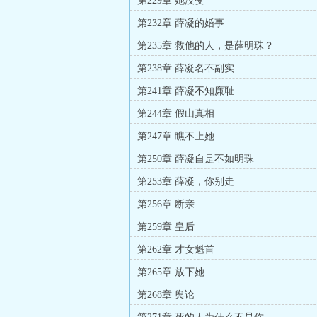
第229章 她没变
第232章 薛凝的婚事
第235章 救他的人，是薛明珠？
第238章 薛凝名不副实
第241章 薛凝不知廉耻
第244章 假山真相
第247章 瞧不上她
第250章 薛凝自是不如明珠
第253章 薛凝，你别走
第256章 断亲
第259章 皇后
第262章 才女魁首
第265章 放下她
第268章 舆论