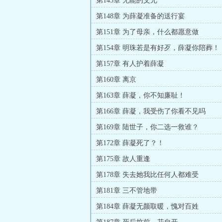
第145章 无能的父兄
第148章 为薛凝准备的送行宴
第151章 为了母亲，什么都愿意做
第154章 明珠若是有好歹，薛凝你陪葬！
第157章 有人护着薛凝
第160章 离京
第163章 薛凝，你不知廉耻！
第166章 薛凝，我受伤了你看不见吗
第169章 陆世子，你二选一救谁？
第172章 薛凝死了？！
第175章 故人重逢
第178章 失去她我比任何人都难受
第181章 三不管地带
第184章 薛凝无颜取暖，愧对百姓