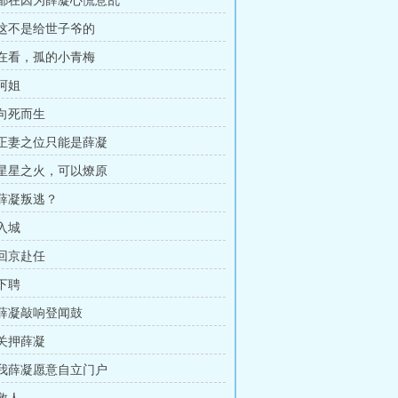
章 都在因为薛凝心慌意乱
章 这不是给世子爷的
章 在看，孤的小青梅
 阿姐
 向死而生
章 正妻之位只能是薛凝
章 星星之火，可以燎原
 薛凝叛逃？
 入城
 回京赴任
 下聘
章 薛凝敲响登闻鼓
 关押薛凝
章 我薛凝愿意自立门户