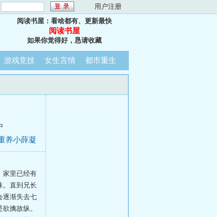
：
用户注册
阅读书屋：看啥都有、更新最快
阅读书屋
如果你觉得好，恳请收藏
游戏竞技
女生言情
都市重生
中
哥重养小薛凝
，家里已经有
珠。直到兄长
会逐渐失去七
是欲擒故纵。