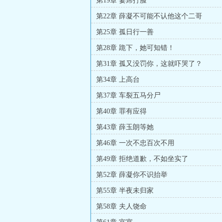
第19章 宴席打脸
第22章 薛凝不可能不认他这个二哥
第25章 孤日行一善
第28章 跪下，她可知错！
第31章 孤又没罚你，这就吓哭了？
第34章 上高台
第37章 车裂五马分尸
第40章 罪有应得
第43章 薛玉朗等她
第46章 一次不忠百次不用
第49章 拒绝道歉，不如坐实了
第52章 薛凝你不识抬举
第55章 半夜未归家
第58章 夫人饶命