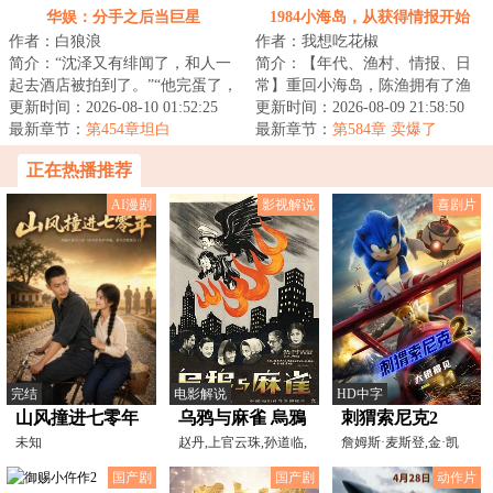
赋惊人的女孩（求订阅）
华娱：分手之后当巨星
1984小海岛，从获得情报开始
作者：白狼浪
作者：我想吃花椒
简介：“沈泽又有绯闻了，和人一
简介：【年代、渔村、情报、日
起去酒店被拍到了。”“他完蛋了，
常】重回小海岛，陈渔拥有了渔
他的新电影要上映了吧，投资那
更新时间：2026-08-10 01:52:25
村情报系统。直接爽到起飞。这
更新时间：2026-08-09 21:58:50
么大，他...
最新章节：
第454章坦白
下......整片大...
最新章节：
第584章 卖爆了
正在热播推荐
AI漫剧
影视解说
喜剧片
完结
电影解说
HD中字
山风撞进七零年
乌鸦与麻雀 烏鴉
刺猬索尼克2
未知
与麻雀[电影解
赵丹,上官云珠,孙道临,
詹姆斯·麦斯登,金·凯
李天济,黄宗英,魏鹤
瑞,本·施瓦茨,提卡
说]
国产剧
国产剧
动作片