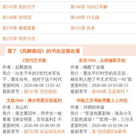
第145章 美好日子
第146章 与自己和解
第148章 有情况
第149章 什么病
第150章 健康重要
第151章 传承
第152章 前世今生
看了《风舞南诏》的书友还喜欢看
Z世代艺术家
东京1994，从研修医开始
作者：起酥面包
作者：睡醒了会饿
简介：出生于年的Z世代水军头
简介：重生平行时空的东京后，
子，重生在年。他对于这个时代
桐生和人憋了半天才写出一句“我
没有任何滤镜，因此感到强烈窒
更新时间：2026-08-08 13:01:42
的高中成绩并不理想”，无奈之
更新时间：2026-08-10 03:08:15
息。影视剧粗糙...
最新章节：
第537章 历史轮回
下，只能弃文...
最新章节：
第466章 又是期刊？
文娱2000：捧女明星百倍返利
华娱之开局给周董上上对抗
作者：东山剑
作者：河狸的米饭
简介：唐文重回年，穷学生一枚
简介：“受顶包案影响，港岛小天
看着【捧女明星，百倍返利】不
王黯然退场！”“双周一孙，三分天
由陷入了沉思我兜里只有块毛拿
更新时间：2026-08-10 00:09:38
下，华语乐坛新势力！”“新时代华
更新时间：2026-08-10 02:06:34
头捧女明星？这...
最新章节：
第725章 女运动员与天
语乐...
最新章节：
真·完结感言&新书