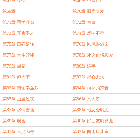
第67章 损招
第68章 小富而已
第69章
第70章 旧病复发
第71章 同学救命
第72章 表白
第73章 开腹手术
第74章 反响不行
第75章 口碑逆转
第76章 风也很温柔
第77章 天生赎罪
第78章 死之前谈恋爱
第79章 回家
第80章 婚事
第81章 蹲大牢
第82章 野心太大
第83章 南诏奉圣乐
第84章 雨林的声音
第85章 山里过夜
第86章 六人游
第87章 尽情摇摆
第88章 暗恋变明恋
第89章 误会
第90章 好朋友明算账
第91章 不足为奇
第92章 自闭症儿童