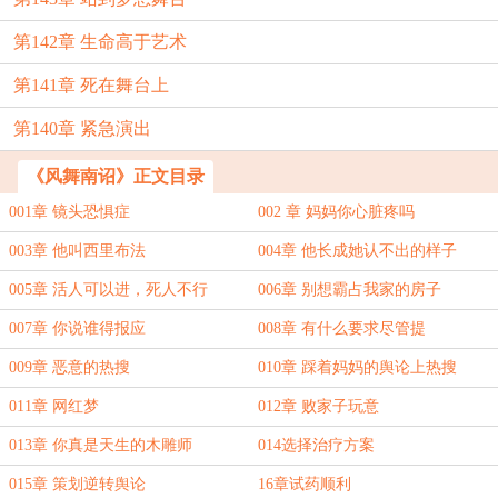
第142章 生命高于艺术
第141章 死在舞台上
第140章 紧急演出
《风舞南诏》正文目录
001章 镜头恐惧症
002 章 妈妈你心脏疼吗
003章 他叫西里布法
004章 他长成她认不出的样子
005章 活人可以进，死人不行
006章 别想霸占我家的房子
007章 你说谁得报应
008章 有什么要求尽管提
009章 恶意的热搜
010章 踩着妈妈的舆论上热搜
011章 网红梦
012章 败家子玩意
013章 你真是天生的木雕师
014选择治疗方案
015章 策划逆转舆论
16章试药顺利