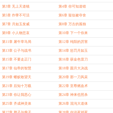
第3章 无上天道镜
第4章 你可知道错
第5章 作孽不可活
第6章 疑似被夺舍
第7章 月如玉发威
第8章 万古的孤独
第9章 小人物悲哀
第10章 下一个你来
第11章 屠牛宰马局
第12章 纯阳的厉害
第13章 公子与战书
第14章 惩罚月如玉
第15章 不要走正门
第16章 获金色雷刀
第17章 仙帝的智慧
第18章 圆月大决战
第19章 蝼蚁敢望天
第20章 那一刀风采
第21章 后知十万载
第22章 至尊燃血术
第23章 你让我恶心
第24章 神来也照杀
第25章 齐成神灵体
第26章 混沌大道体
第27章 胖子与瘦子
第28章 你说死就死