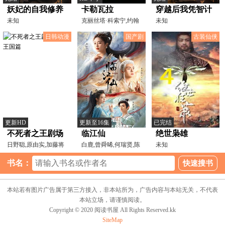
妖妃的自我修养
卡勒瓦拉
穿越后我凭智计
未知
克丽丝塔·科索宁,约翰
当谋士
未知
内斯·霍洛佩宁,乌娜
日韩动漫
国产剧
古装仙侠
更新HD
更新至16集
已完结
不死者之王剧场
临江仙
绝世枭雄
版圣王国篇
日野聪,原由实,加藤将
白鹿,曾舜晞,何瑞贤,陈
未知
之,青山吉能,生天目仁
鑫海,赵弈钦,周洁琼,
书名：
本站若有图片广告属于第三方接入，非本站所为，广告内容与本站无关，不代表
本站立场，请谨慎阅读。
Copyright © 2020 阅读书屋 All Rights Reserved.kk
SiteMap