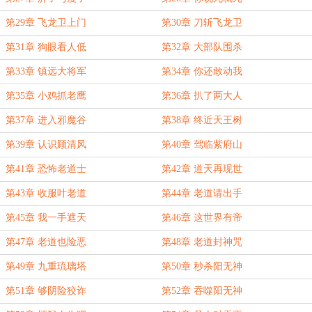
第29章 飞龙卫上门
第30章 刀斩飞龙卫
第31章 狗眼看人低
第32章 大部队围杀
第33章 镇远大将军
第34章 你还敢动我
第35章 小鸡抓老鹰
第36章 扒了两大人
第37章 进入邪魔谷
第38章 终近天王树
第39章 认识顾清风
第40章 驾临紫府山
第41章 恐怖老道士
第42章 道天再现世
第43章 收服叶老道
第44章 老道请出手
第45章 我一手遮天
第46章 这世界有帝
第47章 老道也险恶
第48章 老道封神咒
第49章 九重琉璃塔
第50章 秒杀阳无神
第51章 够阴险狡诈
第52章 吞噬阳无神