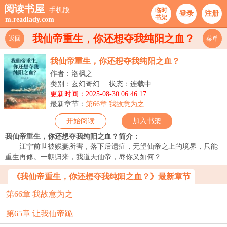
阅读书屋
手机版
临时
登录
注册
书架
m.readlady.com
我仙帝重生，你还想夺我纯阳之血？
返回
菜单
我仙帝重生，你还想夺我纯阳之血？
作者：洛枫之
类别：玄幻奇幻
状态：连载中
更新时间：2025-08-30 06:46:17
最新章节：
第66章 我故意为之
开始阅读
加入书架
我仙帝重生，你还想夺我纯阳之血？简介：
江宁前世被贱妻所害，落下后遗症，无望仙帝之上的境界，只能
重生再修。一朝归来，我道天仙帝，辱你又如何？...
《我仙帝重生，你还想夺我纯阳之血？》最新章节
第66章 我故意为之
第65章 让我仙帝跪