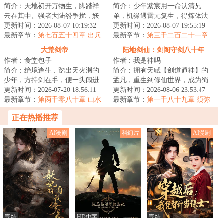
简介：天地初开万物生，脚踏祥
简介：少年紫宸用一命认清兄
云在其中。强者大陆纷争扰，妖
弟，机缘遇雷元复生，得炼体法
魔鬼神比神通。血染三界争第
更新时间：2026-08-07 10:19:32
诀，踏上强者之路。雷电淬圣
更新时间：2026-08-07 19:55:19
一，隐世仙人悲众...
最新章节：
第七百五十四章 出兵
体，造化铸天途！以...
最新章节：
第三千二百二十一章
联北
帝灵之力
大荒剑帝
陆地剑仙：剑阁守剑八十年
作者：食堂包子
作者：我是神吗
简介：绝境逢生，踏出天火渊的
简介：拥有天赋【剑道通神】的
少年，方持剑在手，便一头闯进
孟凡，重生到修仙世界，成为蜀
这场天地大劫！纵剑斩荆棘，苍
更新时间：2026-07-20 18:56:11
山剑派的剑阁守剑人。触摸到“七
更新时间：2026-08-06 23:53:47
穹染血时，且斗...
最新章节：
第两千零八十章 山水
星剑”，获得...
最新章节：
第一千八十九章 须弥
元精
山，邪佛
正在热播推荐
AI漫剧
科幻片
AI漫剧
完结
HD中字
完结