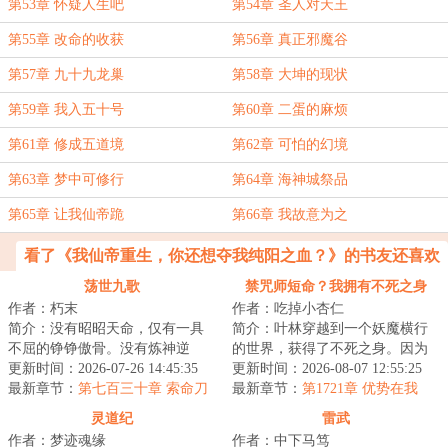
第53章 怀疑人生吧
第54章 圣人对天王
第55章 改命的收获
第56章 真正邪魔谷
第57章 九十九龙巢
第58章 大坤的现状
第59章 我入五十号
第60章 二蛋的麻烦
第61章 修成五道境
第62章 可怕的幻境
第63章 梦中可修行
第64章 海神城祭品
第65章 让我仙帝跪
第66章 我故意为之
看了《我仙帝重生，你还想夺我纯阳之血？》的书友还喜欢
看
荡世九歌
禁咒师短命？我拥有不死之身
作者：朽末
作者：吃掉小杏仁
简介：没有昭昭天命，仅有一具
简介：叶林穿越到一个妖魔横行
不屈的铮铮傲骨。没有炼神逆
的世界，获得了不死之身。因为
天，仅有一曲无悔的荡世壮歌。
更新时间：2026-07-26 14:45:35
这个世界的转职仪式很费钱，他
更新时间：2026-08-07 12:55:25
沧海横流，生灵涂...
最新章节：
第七百三十章 索命刀
直接卡BUG靠着...
最新章节：
第1721章 优势在我
印
灵道纪
雷武
作者：梦迹魂缘
作者：中下马笃