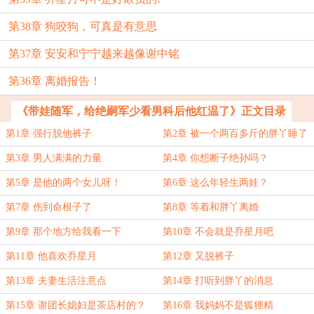
第38章 狗咬狗，可真是有意思
第37章 安安和宁宁越来越像谢中铭
第36章 离婚报告！
《带娃随军，给绝嗣军少看男科后他红温了》正文目录
第1章 强行脱他裤子
第2章 被一个两百多斤的胖丫睡了
第3章 男人满满的力量
第4章 你想断子绝孙吗？
第5章 是他的两个女儿呀！
第6章 这么年轻生两娃？
第7章 伤到命根子了
第8章 等着和胖丫离婚
第9章 那个地方给我看一下
第10章 不会就是乔星月吧
第11章 他喜欢乔星月
第12章 又脱裤子
第13章 夫妻生活注意点
第14章 打听到胖丫的消息
第15章 谢团长媳妇是茶店村的？
第16章 我妈妈不是狐狸精