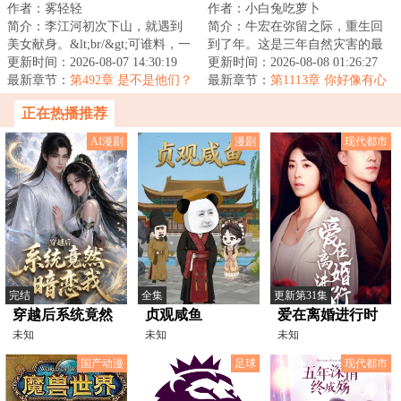
作者：雾轻轻
作者：小白兔吃萝卜
简介：李江河初次下山，就遇到
简介：牛宏在弥留之际，重生回
美女献身。&lt;br/&gt;可谁料，一
到了年。这是三年自然灾害的最
夜情后对方竟翻脸，说他技术不
更新时间：2026-08-07 14:30:19
后一年，也是百废待兴的起始
更新时间：2026-08-08 01:26:27
行。&lt;br/...
最新章节：
第492章 是不是他们？
年。面对上一世所...
最新章节：
第1113章 你好像有心
事儿啊！
正在热播推荐
AI漫剧
漫剧
现代都市
完结
全集
更新第31集
穿越后系统竟然
贞观咸鱼
爱在离婚进行时
暗恋我
未知
未知
未知
国产动漫
足球
现代都市