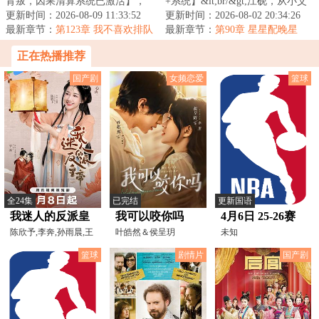
背叛，因果清算系统已激活】，
+系统】&lt;br/&gt;江砚，从小父
十年冤狱，罪名是未婚妻亲手扣
更新时间：2026-08-09 11:33:52
母离异，被扔在孤儿院，也从不
更新时间：2026-08-02 20:34:26
上的。&lt;br/&...
最新章节：
第123章 我不喜欢排队
相信“爱情...
最新章节：
第90章 星星配晚星
正在热播推荐
国产剧
女频恋爱
篮球
全24集
已完结
更新国语
我迷人的反派皇
我可以咬你吗
4月6日 25-26赛
帝
陈欣予,李奔,孙雨晨,王
叶皓然＆侯呈玥
季NBA常规赛 太
未知
学习,方超,谭琍敏
阳VS公牛
篮球
剧情片
国产剧