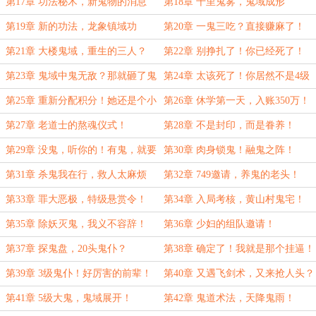
第17章 功法秘术，新鬼物的消息
第18章 十里鬼雾，鬼域成形
第19章 新的功法，龙象镇域功
第20章 一鬼三吃？直接赚麻了！
第21章 大楼鬼域，重生的三人？
第22章 别挣扎了！你已经死了！
第23章 鬼域中鬼无敌？那就砸了鬼
第24章 太该死了！你居然不是4级
域！
鬼物！
第25章 重新分配积分！她还是个小
第26章 休学第一天，入账350万！
富婆！
第27章 老道士的熬魂仪式！
第28章 不是封印，而是眷养！
第29章 没鬼，听你的！有鬼，就要
第30章 肉身锁鬼！融鬼之阵！
听我的
第31章 杀鬼我在行，救人太麻烦
第32章 749邀请，养鬼的老头！
了！
第33章 罪大恶极，特级悬赏令！
第34章 入局考核，黄山村鬼宅！
第35章 除妖灭鬼，我义不容辞！
第36章 少妇的组队邀请！
第37章 探鬼盘，20头鬼仆？
第38章 确定了！我就是那个挂逼！
第39章 3级鬼仆！好厉害的前辈！
第40章 又遇飞剑术，又来抢人头？
第41章 5级大鬼，鬼域展开！
第42章 鬼道术法，天降鬼雨！