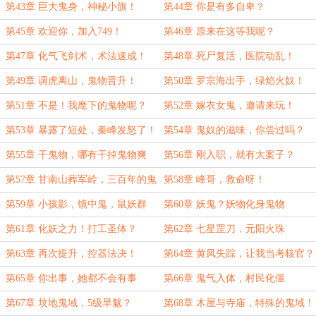
第43章 巨大鬼身，神秘小旗！
第44章 你是有多自卑？
第45章 欢迎你，加入749！
第46章 原来在这等我呢？
第47章 化气飞剑术，术法速成！
第48章 死尸复活，医院动乱！
第49章 调虎离山，鬼物晋升！
第50章 罗宗海出手，绿焰火奴！
第51章 不是！我麾下的鬼物呢？
第52章 嫁衣女鬼，邀请来玩！
第53章 暴露了短处，秦峰发怒了！
第54章 鬼奴的滋味，你尝过吗？
第55章 干鬼物，哪有干掉鬼物爽
第56章 刚入职，就有大案子？
第57章 甘南山葬军岭，三百年的鬼
第58章 峰哥，救命呀！
物
第59章 小孩影，镜中鬼，鼠妖群
第60章 妖鬼？妖物化身鬼物
第61章 化妖之力！打工圣体？
第62章 七星罡刀，元阳火珠
第63章 再次提升，控器法决！
第64章 黄凤失踪，让我当考核官？
第65章 你出事，她都不会有事
第66章 鬼气入体，村民化僵
第67章 坟地鬼域，5级旱魃？
第68章 木屋与寺庙，特殊的鬼域！