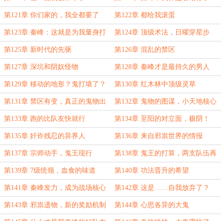
第121章 你们家的，我全都要了
第122章 都给我滚蛋
第123章 秦峰：这就是为我量身打
第124章 顶级术法，日曜穿星步
造的呀
第125章 新时代的先驱
第126章 混乱的禁区
第127章 深坑和阴奴怪物
第128章 秦峰才是最持久的男人
第129章 移动的地形？鬼打墙了？
第130章 红木林中顶级灵草
第131章 禁区有变，真正的鬼物出
第132章 鬼物的图谋，小天地核心
现了
第133章 跑的比队友快就行
第134章 至阳的对立面，极阴！
第135章 奸诈残忍的异界人
第136章 来自邪祟世界的情报
第137章 宗师动手，鬼王现行
第138章 鬼王的打算，两支队伍再
汇合！
第139章 7级统领，血食的味道
第140章 功法晋升的希望
第141章 秦峰发力，成为战场核心
第142章 这是……自我放弃了？
第143章 邪祟遗物，新的奖励机制
第144章 心思各异的大鬼