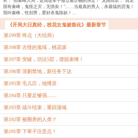
长：“招秦峰入局，是我这辈子做过最正确的决定！”龙国高层：“我龙
国有秦峰，鬼怪之灾，无惧矣！”……当最真的男人，杀最猛的厉鬼！
我叫秦峰，性别男，爱好杀鬼除妖！...
《开局大日真经，校花女鬼被炼化》最新章节
第199章 终点（大结局）
第198章 古怪的鬼域，桃花源
第197章 突破，功法5层，摆脱束缚！
第196章 清剿禁地，新任务下达
第195章 毛儿庄，地缚灵
第194章 只要足够强……
第193章 战斗结束，重回蒲城
第192章 被圈养的人类？
第191章 下辈子注意点！