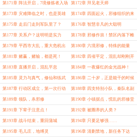
生
第171章 阵法开启，7境修炼者入场
第172章 拜见老天师
第173章 灾难降临之时，也是英雄
第174章 四面起火，邪修组织的来
登场之
历
第175章 走后门走到军队里了？
第176章 智慧非凡的大聪明
第177章 关系户？这明明是实力
第178章 邪修作祟！禁区内落下帷
派！
幕！
第179章 平西市大乱，重大危机出
第180章 六境邪修，特殊的能量
现！
第181章 赌赢，赌输，都是死！
第182章 四省平定，混乱却刚刚开
始
第183章 直播开启，混乱平息
第184章 一夜爆红的金光战神！
第185章 灵力与真气，修仙和练武
第186章 二十岁，正是能干的时候
第187章 行动区成立，第一次行动
第188章 四支特别小队，秦队名副
其实
第189章 领队，杀邪修
第190章 小镇据点，慌乱的邪修堂
主
第191章 下辈子注意点！
第192章 被圈养的人类？
第193章 战斗结束，重回蒲城
第194章 只要足够强……
第195章 毛儿庄，地缚灵
第196章 清剿禁地，新任务下达