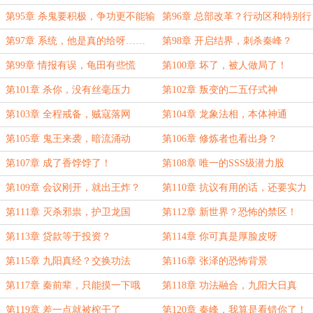
了
第95章 杀鬼要积极，争功更不能输
第96章 总部改革？行动区和特别行
动小队
第97章 系统，他是真的给呀……
第98章 开启结界，刺杀秦峰？
第99章 情报有误，龟田有些慌
第100章 坏了，被人做局了！
第101章 杀你，没有丝毫压力
第102章 叛变的二五仔式神
第103章 全程戒备，贼寇落网
第104章 龙象法相，本体神通
第105章 鬼王来袭，暗流涌动
第106章 修炼者也看出身？
第107章 成了香饽饽了！
第108章 唯一的SSS级潜力股
第109章 会议刚开，就出王炸？
第110章 抗议有用的话，还要实力
干什么
第111章 灭杀邪祟，护卫龙国
第112章 新世界？恐怖的禁区！
第113章 贷款等于投资？
第114章 你可真是厚脸皮呀
第115章 九阳真经？交换功法
第116章 张泽的恐怖背景
第117章 秦前辈，只能摸一下哦
第118章 功法融合，九阳大日真
经！
第119章 差一点就被榨干了
第120章 秦峰，我算是看错你了！