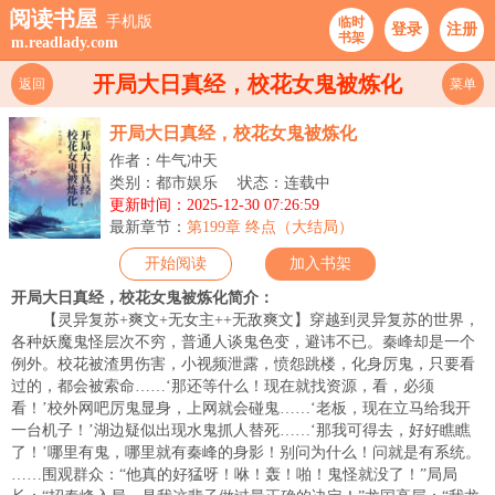
阅读书屋
手机版
临时
登录
注册
书架
m.readlady.com
开局大日真经，校花女鬼被炼化
返回
菜单
开局大日真经，校花女鬼被炼化
作者：牛气冲天
类别：都市娱乐
状态：连载中
更新时间：2025-12-30 07:26:59
最新章节：
第199章 终点（大结局）
开始阅读
加入书架
开局大日真经，校花女鬼被炼化简介：
【灵异复苏+爽文+无女主++无敌爽文】穿越到灵异复苏的世界，
各种妖魔鬼怪层次不穷，普通人谈鬼色变，避讳不已。秦峰却是一个
例外。校花被渣男伤害，小视频泄露，愤怨跳楼，化身厉鬼，只要看
过的，都会被索命……‘那还等什么！现在就找资源，看，必须
看！’校外网吧厉鬼显身，上网就会碰鬼……‘老板，现在立马给我开
一台机子！’湖边疑似出现水鬼抓人替死……‘那我可得去，好好瞧瞧
了！’哪里有鬼，哪里就有秦峰的身影！别问为什么！问就是有系统。
……围观群众：“他真的好猛呀！咻！轰！啪！鬼怪就没了！”局局