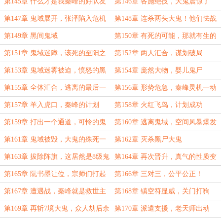
第145章 什么才是我秦峰的好队友
第146章 各施绝技，大鬼震惊了
第147章 鬼域展开，张泽陷入危机
第148章 连杀两头大鬼！他们怯战
了！
第149章 黑间鬼域
第150章 有死的可能，那就有生的
希望
第151章 鬼域迷障，该死的至阳之
第152章 两人汇合，谋划破局
力
第153章 鬼域迷雾被迫，愤怒的黑
第154章 庞然大物，婴儿鬼尸
尸
第155章 全体汇合，逃离的最后一
第156章 形势危急，秦峰灵机一动
步
第157章 羊入虎口，秦峰的计划
第158章 火红飞鸟，计划成功
第159章 打出一个通道，可怜的鬼
第160章 逃离鬼域，空间风暴爆发
婴
第161章 鬼域被毁，大鬼的殊死一
第162章 灭杀黑尸大鬼
搏
第163章 拔除阵旗，这居然是8级鬼
第164章 再次晋升，真气的性质变
器
化
第165章 阮书墨让位，宗师们打起
第166章 三对三，公平公正！
来了
第167章 遭遇战，秦峰就是救世主
第168章 镇空符显威，关门打狗
第169章 再斩7境大鬼，众人劫后余
第170章 派遣支援，老天师出动