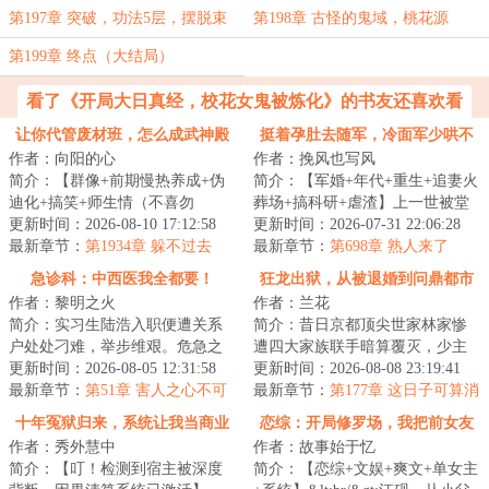
第197章 突破，功法5层，摆脱束
第198章 古怪的鬼域，桃花源
缚！
第199章 终点（大结局）
看了《开局大日真经，校花女鬼被炼化》的书友还喜欢看
让你代管废材班，怎么成武神殿
挺着孕肚去随军，冷面军少哄不
作者：向阳的心
作者：挽风也写风
了
停
简介：【群像+前期慢热养成+伪
简介：【军婚+年代+重生+追妻火
迪化+搞笑+师生情（不喜勿
葬场+搞科研+虐渣】上一世被堂
入）】半个月撵走三个班主任。
更新时间：2026-08-10 17:12:58
姐一家夺家产，骗打胎，哄离
更新时间：2026-07-31 22:06:28
面对有着人均混世魔...
最新章节：
第1934章 躲不过去
婚。最后落得一...
最新章节：
第698章 熟人来了
急诊科：中西医我全都要！
狂龙出狱，从被退婚到问鼎都市
作者：黎明之火
作者：兰花
简介：实习生陆浩入职便遭关系
简介：昔日京都顶尖世家林家惨
户处处刁难，举步维艰。危急之
遭四大家族联手暗算覆灭，少主
际，大国医系统轰然激活，正
更新时间：2026-08-05 12:31:58
林焱蒙冤打入万米黑渊死狱，绝
更新时间：2026-08-08 23:19:41
骨、缝合、古方妙...
最新章节：
第51章 害人之心不可
境偶遇隐世高人...
最新章节：
第177章 这日子可算消
有，防人之心不可无
停了
十年冤狱归来，系统让我当商业
恋综：开局修罗场，我把前女友
作者：秀外慧中
作者：故事始于忆
判官
唱哭了！
简介：【叮！检测到宿主被深度
简介：【恋综+文娱+爽文+单女主