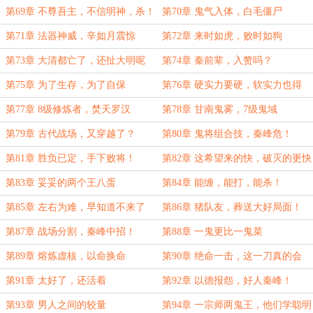
第69章 不尊吾主，不信明神，杀！
第70章 鬼气入体，白毛僵尸
第71章 法器神威，辛如月震惊
第72章 来时如虎，败时如狗
第73章 大清都亡了，还扯大明呢
第74章 秦前辈，入赘吗？
第75章 为了生存，为了自保
第76章 硬实力要硬，软实力也得
有！
第77章 8级修炼者，焚天罗汉
第78章 甘南鬼雾，7级鬼域
第79章 古代战场，又穿越了？
第80章 鬼将组合技，秦峰危！
第81章 胜负已定，手下败将！
第82章 这希望来的快，破灭的更快
第83章 妥妥的两个王八蛋
第84章 能缠，能打，能杀！
第85章 左右为难，早知道不来了
第86章 猪队友，葬送大好局面！
第87章 战场分割，秦峰中招！
第88章 一鬼更比一鬼菜
第89章 熔炼虚核，以命换命
第90章 绝命一击，这一刀真的会
死！
第91章 太好了，还活着
第92章 以德报怨，好人秦峰！
第93章 男人之间的较量
第94章 一宗师两鬼王，他们学聪明