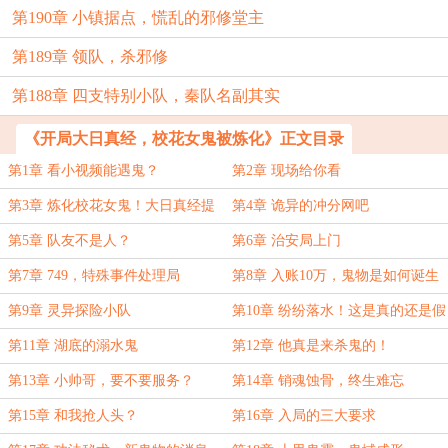
第190章 小镇据点，慌乱的邪修堂主
第189章 领队，杀邪修
第188章 四支特别小队，秦队名副其实
《开局大日真经，校花女鬼被炼化》正文目录
第1章 看小视频能遇鬼？
第2章 现场给你看
第3章 炼化校花女鬼！大日真经提
第4章 诡异的冲分网吧
升
第5章 队友不是人？
第6章 治安局上门
第7章 749，特殊事件处理局
第8章 入账10万，鬼物是如何诞生
的？
第9章 灵异探险小队
第10章 纷纷落水！这是真的还是假
的？
第11章 湖底的溺水鬼
第12章 他真是来杀鬼的！
第13章 小帅哥，要不要服务？
第14章 销魂蚀骨，终生难忘
第15章 和我抢人头？
第16章 入局的三大要求